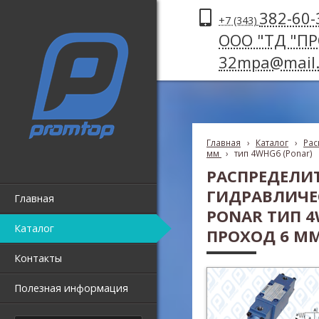
382-60-
+7 (343)
ООО "ТД "П
32mpa@mail.
Главная
›
Каталог
›
Рас
мм
›
тип 4WHG6 (Ponar)
РАСПРЕДЕЛИ
ГИДРАВЛИЧЕ
Главная
PONAR ТИП 
Каталог
ПРОХОД 6 М
Контакты
Полезная информация