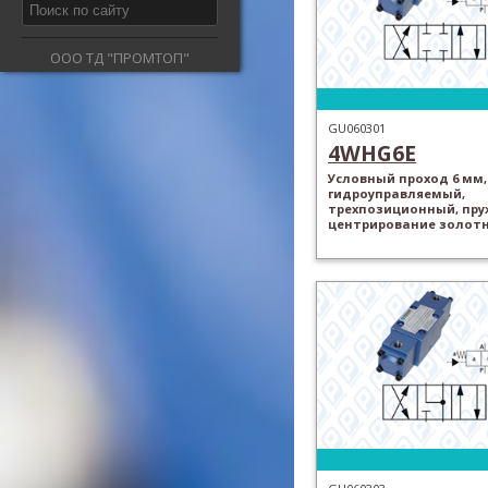
ООО ТД "ПРОМТОП"
GU060301
4WHG6E
Условный проход 6 мм,
гидроуправляемый,
трехпозиционный, пр
центрирование золот