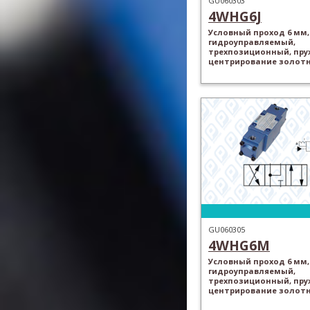
GU060303
4WHG6J
Условный проход 6 мм,
гидроуправляемый,
трехпозиционный, пр
центрирование золот
GU060305
4WHG6M
Условный проход 6 мм,
гидроуправляемый,
трехпозиционный, пр
центрирование золот