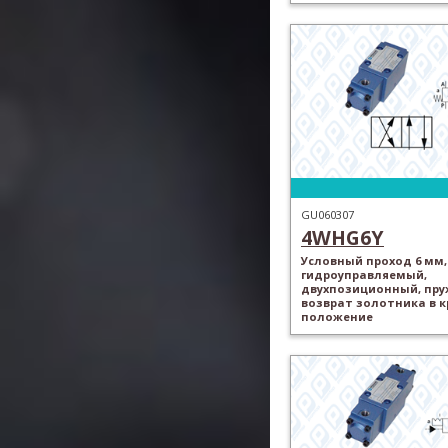
GU060307
4WHG6Y
Условный проход 6 мм,
гидроуправляемый,
двухпозиционный, пр
возврат золотника в 
положение