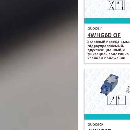
GU060311
4WHG6D OF
Условный проход 6 мм,
гидроуправляемый,
двухпозиционный, с
фиксацией золотника 
крайнем положении
GU060309