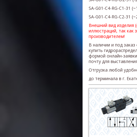
SA-G01-C4-RG-C1-31
(
~
SA-G01-C4-RG-C2-31
(~
Внешний вид изделия 
иллюстраций, так как 
производителем!
В наличии и под заказ
купить гидрораспреде
формой онлайн-заявки
почту для выставления
Отгрузка любой удобн
до терминала в г. Ека