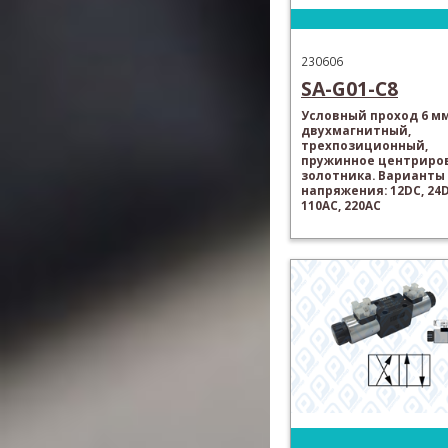
230606
SA-G01-C8
Условный проход 6 мм
двухмагнитный,
трехпозиционный,
пружинное центриро
золотника. Варианты
напряжения: 12DC, 24D
110AC, 220AC