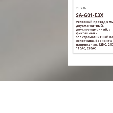
230607
SA-G01-E3X
Условный проход 6 мм
двухмагнитный,
двухпозиционный, с
фиксацией -
электромагнитный в
золотника. Варианты
напряжения: 12DC, 24D
110AC, 220AC