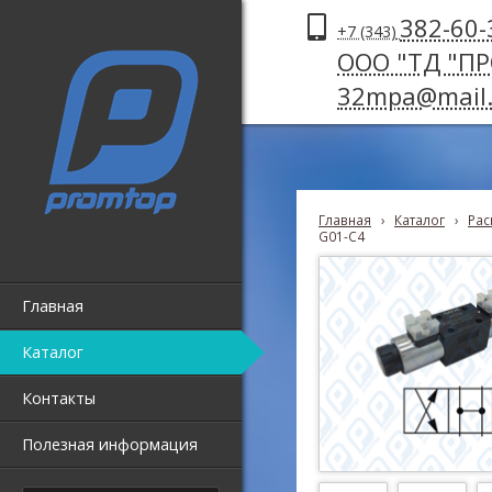
382-60-
+7 (343)
ООО "ТД "П
32mpa@mail.
Главная
›
Каталог
›
Рас
G01-C4
Главная
Каталог
Контакты
Полезная информация