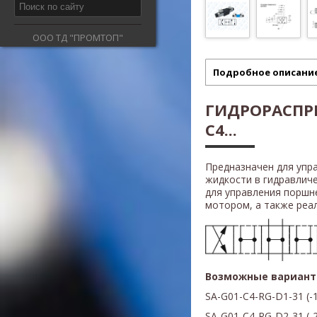
ООО ТД "ПРОМТОП"
Подробное описани
ГИДРОРАСПРЕ
C4...
Предназначен для упр
жидкости в гидравлич
для управления поршн
мотором, а также реали
Возможные вариант
SA-G01-C4-RG-D1-31 (
-
SA-G01-C4-RG-D2-31
(
-