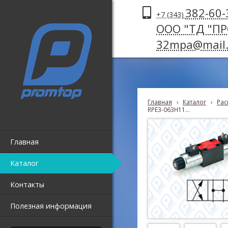
382-60-
+7 (343)
ООО "ТД "П
32mpa@mail.
Главная
›
Каталог
›
Рас
RPE3-063H11...
Главная
Каталог
Контакты
Полезная информация