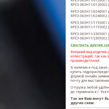
RPE3-063H11/01200E1
(
RPE3-063H11
/01200E2
(
RPE3-063H11
/02400E1
(
RPE3-063H11
/02400E2
(
RPE3-063H11
/11550E1
(
RPE3-063H11
/11550E2
(
RPE3-063H11
/23050E1
RPE3-063H11
/23050E2
Смотреть другие схе
Внешний вид изделия 
иллюстраций, так как 
производителем!
В наличии и под заказ
купить гидрораспреде
формой онлайн-заявки
почту для выставления
Отгрузка любой удобн
до терминала в г. Ека
Так же Вам могут б
других схем: