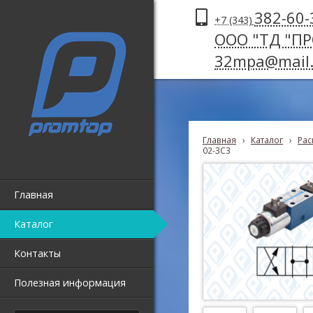
382-60-
+7 (343)
ООО "ТД "П
32mpa@mail.
Главная
›
Каталог
›
Рас
02-3C3
Главная
Каталог
Контакты
Полезная информация