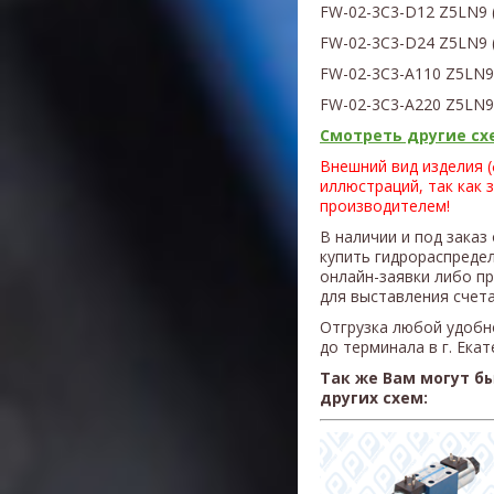
FW-02-3C3-D12 Z5LN9
FW-02-3C3-D24 Z5L
N9
FW-02-3C3-A110 Z5L
N
FW-02-3C3-A220 Z5L
N
Смотреть другие схе
Внешний вид изделия 
иллюстраций, так как 
производителем!
В наличии и под заказ
купить гидрораспреде
онлайн-заявки либо п
для выставления счета
Отгрузка любой удобн
до терминала в г. Ека
Так же Вам могут б
других схем: