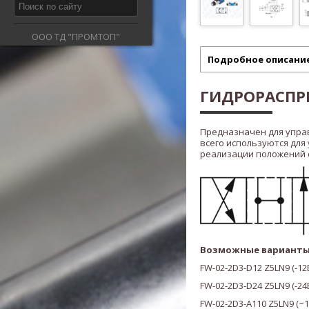
ООО ТД "ПРОМТОП"
Подробное описани
ГИДРОРАСПРЕ
Предназначен для упра
всего используются для
реализации положений ста
Возможные варианты
FW-02-2D3-D12 Z5LN9
(
-12
FW-02-2
D3
-D24 Z5LN9
(
-24
FW-02-2
D3
-A110 Z5LN9
(
~1