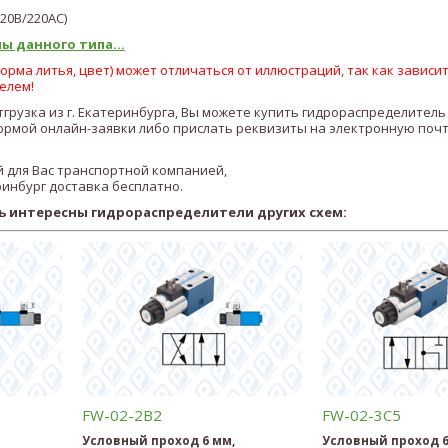
220В/22
0AC
)
ы данного типа...
рма литья, цвет) может отличаться от иллюстраций, так как зависит
елем!
отгрузка из г. Екатеринбурга, Вы можете купить гидрораспределител
рмой онлайн-заявки либо прислать реквизиты на электронную почт
 для Вас транспортной компанией,
ринбург доставка бесплатно.
ь интересны гидрораспределители других схем:
FW-02-2B2
FW-02-3C5
Условный проход 6 мм,
Условный проход 6