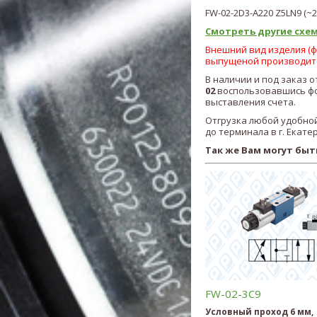
FW-02-2
D3
-A220 Z5LN9
(~
Смотреть другие схем
Внешний вид изделия (фо
выпущеной производит
В наличии и под заказ 
02
воспользовавшись фо
выставления счета.
Отгрузка любой удобной
до терминала в г. Екате
Так же Вам могут быт
FW-02-3C9
Условный проход 6 мм,