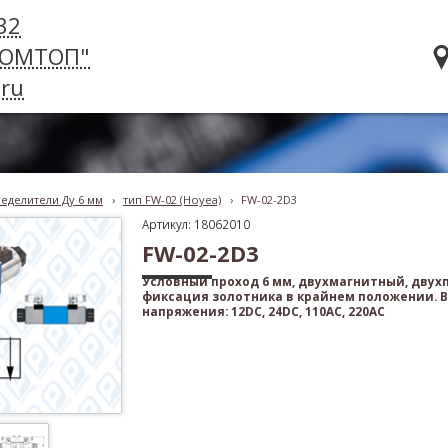
32
РОМТОП"
ru
еделители Ду 6 мм
›
тип FW-02 (Hoyea)
›
FW-02-2D3
Артикул: 18062010
FW-02-2D3
Условный проход 6 мм, двухмагнитный, дву
фиксация золотника в крайнем положении. 
напряжения: 12DC, 24DC, 110AC, 220AC