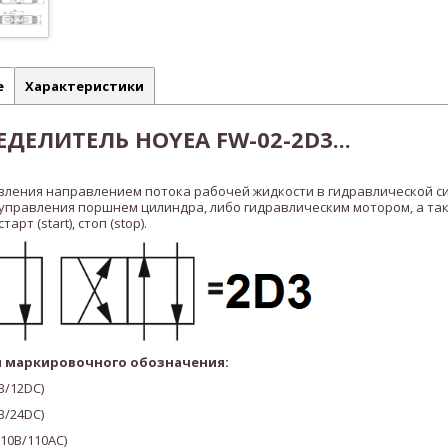
е
Характеристики
ДЕЛИТЕЛЬ HOYEA FW-02-2D3...
вления направлением потока рабочей жидкости в гидравлической с
 управления поршнем цилиндра, либо гидравлическим мотором, а та
рт (start), стоп (stop).
 маркировочного обозначения:
В/12DC)
В/24DC)
10В/110AC
)