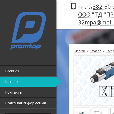
382-60-
+7 (343)
ООО "ТД "П
32mpa@mail.
Главная
›
Каталог
›
Распр
Главная
Каталог
Контакты
Полезная информация