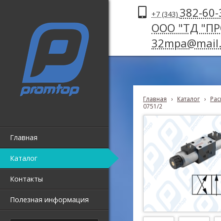
382-60-
+7 (343)
ООО "ТД "П
32mpa@mail.
Главная
›
Каталог
›
Рас
0751/2
Главная
Каталог
Контакты
Полезная информация