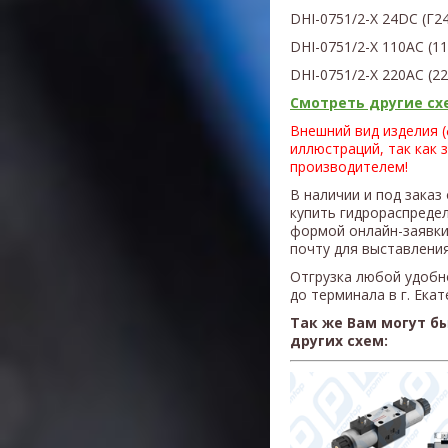
DHI-0751/2-X
24D
С (Г2
DHI-0751/2-X 110AC (1
DHI-0751/2-X 220AC (2
Смотреть другие схе
Внешний вид изделия 
иллюстраций, так как 
производителем!
В наличии и под заказ
купить гидрораспредели
формой онлайн-заявки
почту для выставления
Отгрузка любой удобн
до терминала в г. Ека
Так же Вам могут б
других схем: