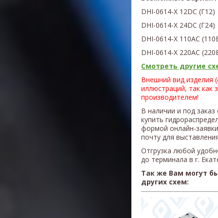
DHI-0614-X 12DС (Г12)
DHI-0614-X
24D
С (Г24)
DHI-0614-X 110AC (110
DHI-0614-X 220AC (220
Смотреть другие схе
Внешний вид изделия 
иллюстраций, так как 
производителем!
В наличии и под заказ
купить гидрораспредели
формой онлайн-заявки
почту для выставления
Отгрузка любой удобн
до терминала в г. Ека
Так же Вам могут б
других схем: