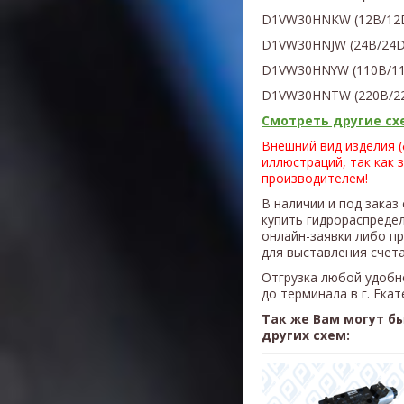
D1VW30HNKW
(
12В/12
D1VW
30H
NJW
(
24В/24D
D1VW
30H
NYW
(1
10В/1
D1VW
30H
NTW
(220В/2
Смотреть другие схе
Внешний вид изделия 
иллюстраций, так как 
производителем!
В наличии и под заказ
купить гидрораспреде
онлайн-заявки либо п
для выставления счета
Отгрузка любой удобн
до терминала в г. Ека
Так же Вам могут б
других схем: