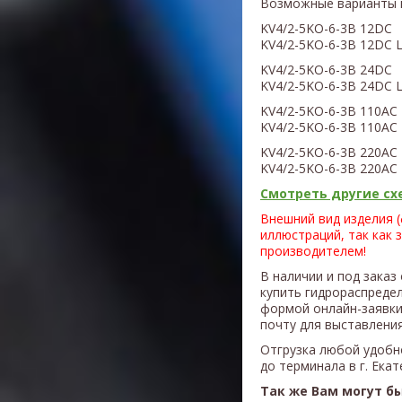
Возможные варианты 
KV4/2-5KO-6-3B 12DC
KV4
/2
-5KO-6-3B
12DC L
KV4
/2
-5KO-6-3B 24DC
KV4
/2
-5KO-6-3B
24DC L
KV4
/2
-5KO-6-3B
110AC
KV4
/2
-5KO-6-3B
110AC 
KV4
/2
-5KO-6-3B
220AC
KV4
/2
-5KO-6-3B
220AC 
Смотреть другие схе
Внешний вид изделия 
иллюстраций, так как 
производителем!
В наличии и под заказ
купить гидрораспреде
формой онлайн-заявки
почту для выставления
Отгрузка любой удобн
до терминала в г. Ека
Так же Вам могут б