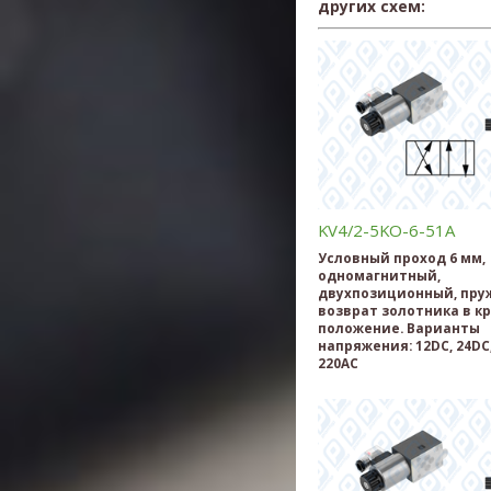
других схем:
KV4/2-5KO-6-51A
Условный проход 6 мм,
одномагнитный,
двухпозиционный, пр
возврат золотника в к
положение. Варианты
напряжения: 12DC, 24DC,
220AC