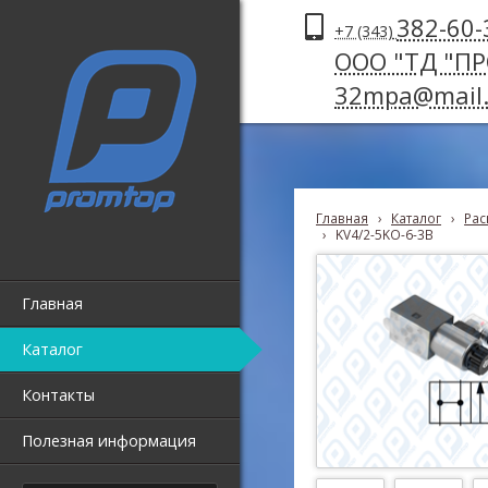
382-60-
+7 (343)
ООО "ТД "П
32mpa@mail.
Главная
›
Каталог
›
Рас
›
KV4/2-5KO-6-3B
Главная
Каталог
Контакты
Полезная информация