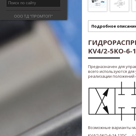
ООО ТД "ПРОМТОП"
Подробное описани
ГИДРОРАСПРЕ
KV4/2-5KO-6-1
Предназначен для упра
всего используются для
реализации положений ста
Возможные варианты м
KV4/2-5KO-6-1A 12DC (-