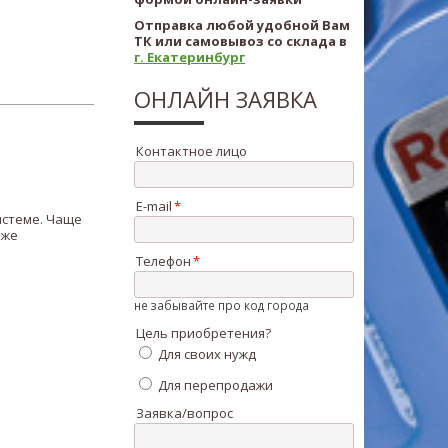
Отправка любой удобной Вам
ТК или самовывоз со склада в
г. Екатеринбург
ОНЛАЙН ЗАЯВКА
Контактное лицо
E-mail
истеме. Чаще
кже
Телефон
не забывайте про код города
Цель приобретения?
Для своих нужд
Для перепродажи
Заявка/вопрос