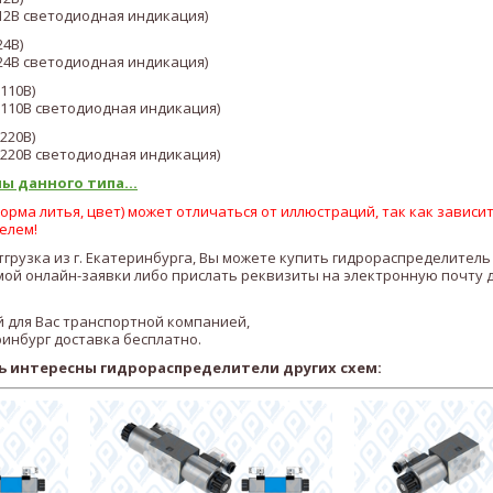
-12В светодиодная индикация)
24В)
-24В светодиодная индикация)
110В)
110В светодиодная индикация)
220В)
220В светодиодная индикация)
ы данного типа...
рма литья, цвет) может отличаться от иллюстраций, так как зависит
елем!
отгрузка из г. Екатеринбурга, Вы можете купить гидрораспределител
ой онлайн-заявки либо прислать реквизиты на электронную почту 
 для Вас транспортной компанией,
ринбург доставка бесплатно.
ь интересны гидрораспределители других схем: