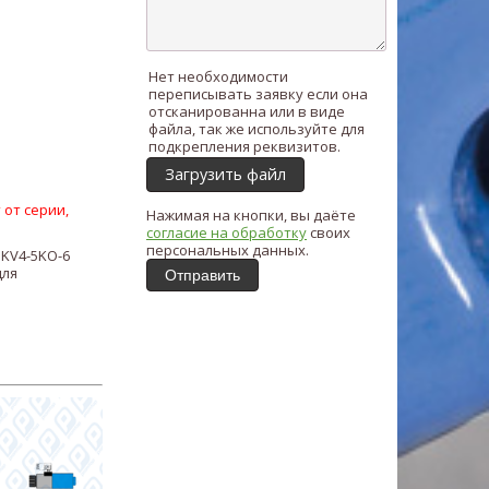
Нет необходимости
переписывать заявку если она
отсканированна или в виде
файла, так же используйте для
подкрепления реквизитов.
Загрузить файл
 от серии,
Нажимая на кнопки, вы даёте
согласие на обработку
своих
персональных данных.
ь
KV4-5KO-6
для
Отправить