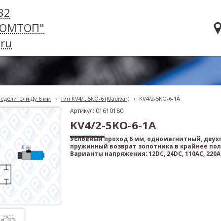
32
РОМТОП"
ru
еделители Ду 6 мм
›
тип KV4/...5KO-6 (Kladivar)
›
KV4/2-5KO-6-1A
Артикул: 01610180
KV4/2-5KO-6-1A
Условный проход 6 мм, одномагнитный, дву
пружинный возврат золотника в крайнее по
Варианты напряжения: 12DC, 24DC, 110AC, 220