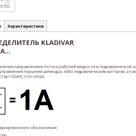
е
Характеристики
ДЕЛИТЕЛЬ KLADIVAR
A...
вления направлением потока рабочей жидкости в гидравлической с
 управления поршнем цилиндра, либо гидравлическим мотором, а та
рт (start), стоп (stop).
аркировочного обозначения:
12В)