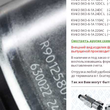
KV4
/2
-5KO-6-1A 12DC L (
KV4
/2
-5KO-6-1A 24DC (-
KV4
/2
-5KO-6-1A 24DC L (
KV4
/2
-5KO-6-1A 110AC (
~
KV4
/2
-5KO-6-1A 110AC L (~
KV4
/2
-5KO-6-1A 220AC (~
KV4
/2
-5KO-6-1A 220AC L (
~
Смотреть другие схем
Внешний вид изделия (фо
выпущеной производит
В наличии и под заказ 
воспользовавшись форм
выставления счета.
Отгрузка любой удобной
до терминала в г. Екате
Так же Вам могут быт