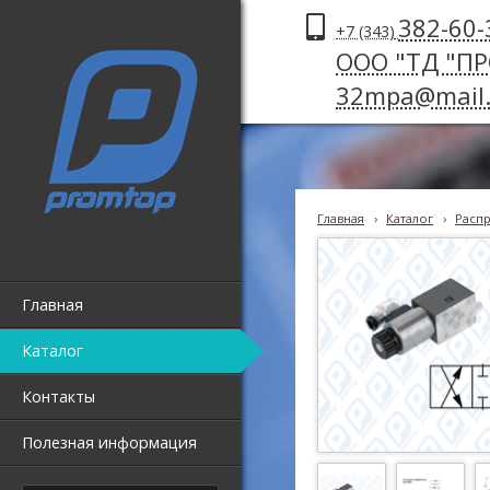
382-60-
+7 (343)
ООО "ТД "П
32mpa@mail.
Главная
›
Каталог
›
Распр
Главная
Каталог
Контакты
Полезная информация