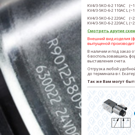
KV4
/3
-5KO-6-2 110AC (
~
1
KV4
/3
-5KO-6-2 110AC L (~
1
KV4
/3
-5KO-6-2 220AC (~
2
KV4
/3
-5KO-6-2 220AC L (
~
2
Смотреть другие схем
Внешний вид изделия (фо
выпущеной производит
В наличии и под заказ 
6
воспользовавшись фор
выставления счета.
Отгрузка любой удобной
до терминала в г. Екате
Так же Вам могут быт