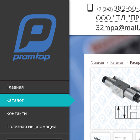
382-60-
+7 (343)
ООО "ТД "П
32mpa@mail.
Главная
›
Каталог
›
Распр
Главная
Каталог
Контакты
Полезная информация