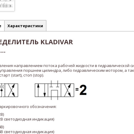
е
Характеристики
ДЕЛИТЕЛЬ KLADIVAR
..
вления направлением потока рабочей жидкости в гидравлической с
 управления поршнем цилиндра, либо гидравлическим мотором, а та
рт (start), стоп (stop).
аркировочного обозначения:
В)
12В светодиодная индикация)
В)
24В светодиодная индикация)