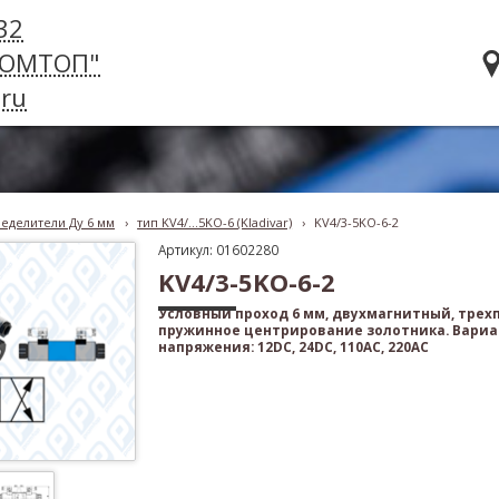
32
РОМТОП"
ru
еделители Ду 6 мм
›
тип KV4/...5KO-6 (Kladivar)
›
KV4/3-5KO-6-2
Артикул: 01602280
KV4/3-5KO-6-2
Условный проход 6 мм, двухмагнитный, тре
пружинное центрирование золотника. Вари
напряжения: 12DC, 24DC, 110AC, 220AC