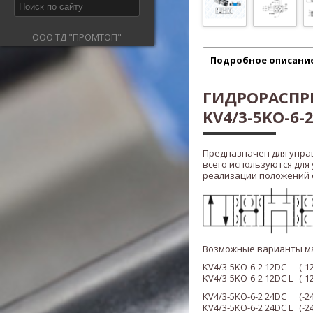
ООО ТД "ПРОМТОП"
Подробное описани
ГИДРОРАСПРЕ
KV4/3-5KO-6-2.
Предназначен для упра
всего используются для
реализации положений ста
Возможные варианты м
KV4/3-5KO-6-2 12DC (-12
KV4
/3
-5KO-6-2 12DC L (-
KV4
/3
-5KO-6-2 24DC (-24
KV4
/3
-5KO-6-2 24DC L (-