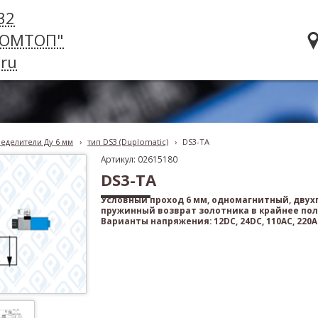
32
РОМТОП"
ru
еделители Ду 6 мм
›
тип DS3 (Duplomatic)
›
DS3-TA
Артикул: 02615180
DS3-TA
Условный проход 6 мм, одномагнитный, дву
пружинный возврат золотника в крайнее по
Варианты напряжения: 12DC, 24DC, 110AC, 220