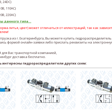
, 24DC)
10В, 110AC)
20В, 220AC)
ы данного типа...
рма литья, цвет) может отличаться от иллюстраций, так как зависит
елем!
тгрузка из г. Екатеринбурга, Вы можете купить гидрораспределитель
сь формой онлайн-заявки либо прислать реквизиты на электронну
 для Вас транспортной компанией,
ринбург доставка бесплатно.
ь интересны гидрораспределители других схем: