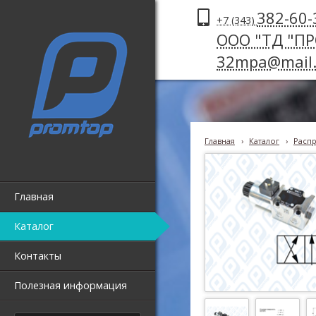
382-60-
+7 (343)
ООО "ТД "П
32mpa@mail.
Главная
›
Каталог
›
Распр
Главная
Каталог
Контакты
Полезная информация