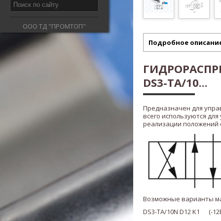
ООО ТД "ПРОМТОП"
Подробное описани
ГИДРОРАСПР
DS3-TA/10...
Предназначен для упра
всего используются для
реализации положений ста
Возможные варианты м
DS3-TA/10N D12 K1 (-12В