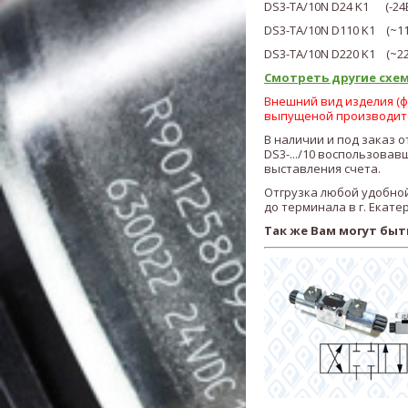
DS3-
TA
/10N
D24 K1 (-24В
DS3-
TA
/10N
D110 K1 (
~
1
DS3-
TA
/10N
D220 K1 (~
2
Смотреть другие схем
Внешний вид изделия (фо
выпущеной производит
В наличии и под заказ о
DS3-.../10
воспользовавши
выставления счета.
Отгрузка любой удобной
до терминала в г. Екате
Так же Вам могут быт