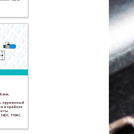
6 мм,
, пружинный
а в крайнее
анты
24DC, 110AC,