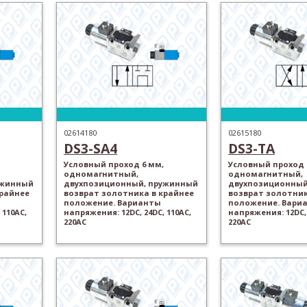
02614180
02615180
DS3-SA4
DS3-TA
Условный проход 6 мм,
Условный проход 
одномагнитный,
одномагнитный,
ужинный
двухпозиционный, пружинный
двухпозиционный
крайнее
возврат золотника в крайнее
возврат золотник
положение. Варианты
положение. Вари
 110AC,
напряжения: 12DC, 24DC, 110AC,
напряжения: 12DC, 
220AC
220AC