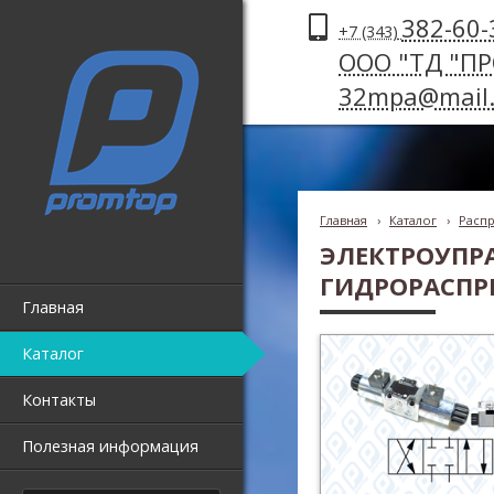
382-60-
+7 (343)
ООО "ТД "П
32mpa@mail.
Главная
›
Каталог
›
Распр
ЭЛЕКТРОУПР
ГИДРОРАСПР
Главная
Каталог
Контакты
Полезная информация