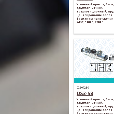
Условный проход 6 мм,
двухмагнитный,
трехпозиционный, пр
центрирование золотн
Варианты напряжения: 
24DC, 110AC, 220AC
02607280
DS3-S8
Условный проход 6 мм,
двухмагнитный,
трехпозиционный, пр
центрирование золотн
Варианты напряжения: 