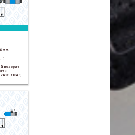
6 мм,
 с
й возврат
анты
24DC, 110AC,