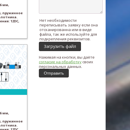
6 мм,
, пружинное
олотника.
Нет необходимости
ния: 12DC,
переписывать заявку если она
отсканированна или в виде
файла, так же используйте для
подкрепления реквизитов.
Загрузить файл
Нажимая на кнопки, вы даёте
согласие на обработку
своих
персональных данных.
Отправить
6 мм,
, пружинное
олотника.
ния: 12DC,