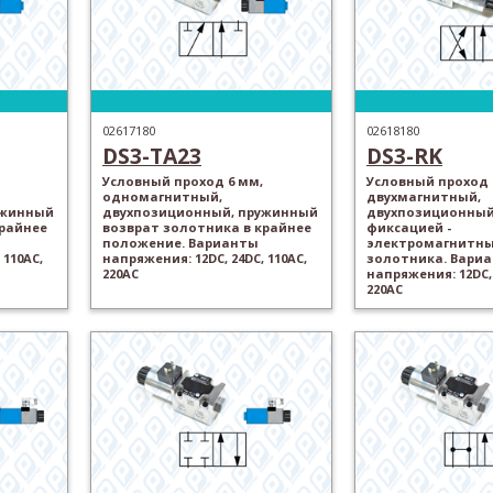
02617180
02618180
DS3-TA23
DS3-RK
Условный проход 6 мм,
Условный проход 
одномагнитный,
двухмагнитный,
ужинный
двухпозиционный, пружинный
двухпозиционный,
крайнее
возврат золотника в крайнее
фиксацией -
положение. Варианты
электромагнитны
 110AC,
напряжения: 12DC, 24DC, 110AC,
золотника. Вари
220AC
напряжения: 12DC, 
220AC