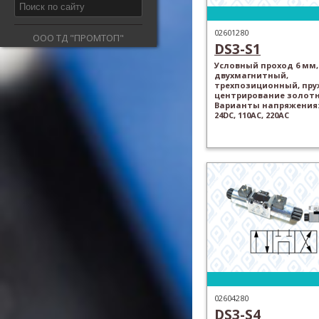
02601280
ООО ТД "ПРОМТОП"
DS3-S1
Условный проход 6 мм,
двухмагнитный,
трехпозиционный, пр
центрирование золотн
Варианты напряжения: 
24DC, 110AC, 220AC
02604280
DS3-S4