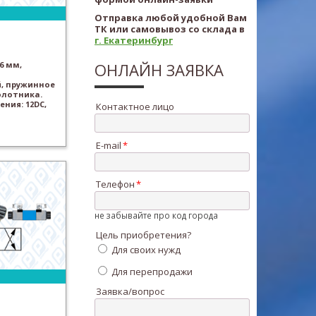
Отправка любой удобной Вам
ТК или самовывоз со склада в
г. Екатеринбург
6 мм,
ОНЛАЙН ЗАЯВКА
, пружинное
олотника.
ния: 12DC,
Контактное лицо
E-mail
Телефон
не забывайте про код города
Цель приобретения?
Для своих нужд
Для перепродажи
Заявка/вопрос