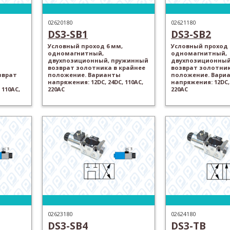
02620180
02621180
DS3-SB1
DS3-SB2
Условный проход 6 мм,
Условный проход 
одномагнитный,
одномагнитный,
двухпозиционный, пружинный
двухпозиционный
возврат золотника в крайнее
возврат золотник
зврат
положение. Варианты
положение. Вари
напряжения: 12DC, 24DC, 110AC,
напряжения: 12DC, 
 110AC,
220AC
220AC
02623180
02624180
DS3-SB4
DS3-TB