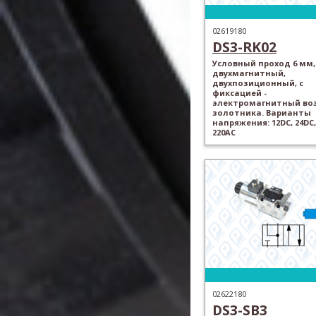
02619180
DS3-RK02
Условный проход 6 мм,
двухмагнитный,
двухпозиционный, с
фиксацией -
электромагнитный во
золотника. Варианты
напряжения: 12DC, 24DC,
220AC
02622180
DS3-SB3