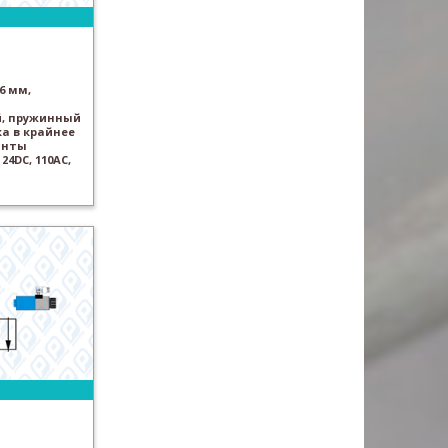
6 мм,
, пружинный
а в крайнее
анты
24DC, 110AC,