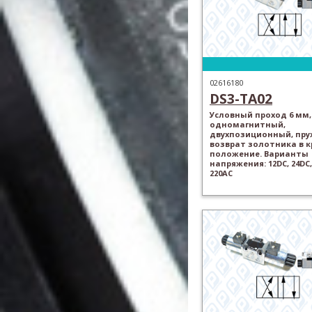
02616180
DS3-TA02
Условный проход 6 мм,
одномагнитный,
двухпозиционный, пр
возврат золотника в 
положение. Варианты
напряжения: 12DC, 24DC,
220AC