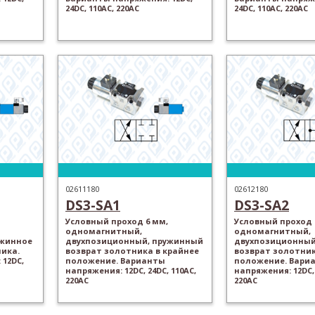
24DC, 110AC, 220AC
24DC, 110AC, 220AC
02611180
02612180
DS3-SA1
DS3-SA2
Условный проход 6 мм,
Условный проход 
одномагнитный,
одномагнитный,
ужинное
двухпозиционный, пружинный
двухпозиционный
ика.
возврат золотника в крайнее
возврат золотник
12DC,
положение. Варианты
положение. Вари
напряжения: 12DC, 24DC, 110AC,
напряжения: 12DC, 
220AC
220AC