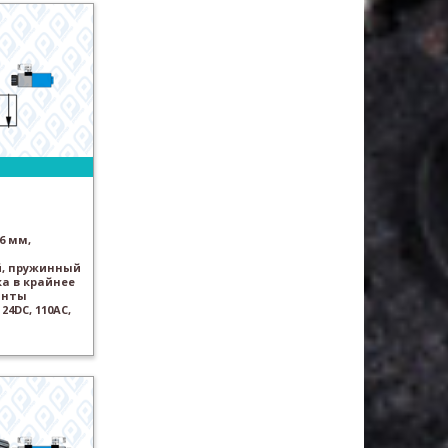
6 мм,
, пружинный
а в крайнее
анты
24DC, 110AC,