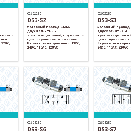
02602280
02603280
DS3-S2
DS3-S3
Условный проход 6 мм,
Условный проход 
двухмагнитный,
двухмагнитный,
ужинное
трехпозиционный, пружинное
трехпозиционный
ика.
центрирование золотника.
центрирование з
12DC,
Варианты напряжения: 12DC,
Варианты напряже
24DC, 110AC, 220AC
24DC, 110AC, 220AC
02605280
02606280
DS3-S6
DS3-S7