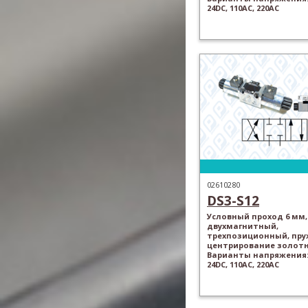
24DC, 110AC, 220AC
02610280
DS3-S12
Условный проход 6 мм,
двухмагнитный,
трехпозиционный, пр
центрирование золотн
Варианты напряжения: 
24DC, 110AC, 220AC