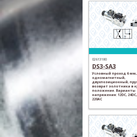
02613180
DS3-SA3
Условный проход 6 мм,
одномагнитный,
двухпозиционный, пр
возврат золотника в 
положение. Варианты
напряжения: 12DC, 24DC,
220AC