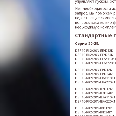
управляют пуском, ос
Нет необходимости ис
запрос, мы поможем р
недостающие символы
вопросы касательно ф
необходимую комплек
Стандартные 
Серии 20-29:
DSP10-RK2/20N-EE/D12K1
DSP10-RK2/20N-EE/D24K1
DSP10-RK2/20N-EE/A110K
DSP10-RK2/20N-EE/A220K
DSP10-RK2/20N-EI/D12K1
DSP10-RK2/20N-EI/D24K1
DSP10-RK2/20N-EI/A110K1
DSP10-RK2/20N-EI/A220K1
DSP10-RK2/20N-IE/D12K1
DSP10-RK2/20N-IE/D24K1
DSP10-RK2/20N-IE/A110K1
DSP10-RK2/20N-IE/A220K1
DSP10-RK2/20N-II/D12K1
DSP10-RK2/20N-II/D24K1