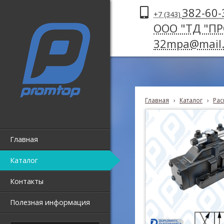
382-60-
+7 (343)
ООО "ТД "П
32mpa@mail.
Главная
›
Каталог
›
Рас
Главная
Каталог
Контакты
Полезная информация