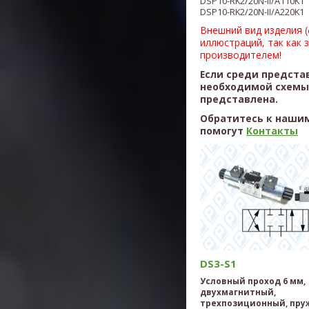
DSP10-RK2/20N-II/A110K1
​DSP10-RK2/20N-II/A220K1
Внешний вид изделия 
иллюстраций, так как 
производителем!
Если среди предста
необходимой схемы,
представлена.
Обратитесь к нашим
помогут
Контакты
DS3-S1
Условный проход 6 мм,
двухмагнитный,
трехпозиционный, пру