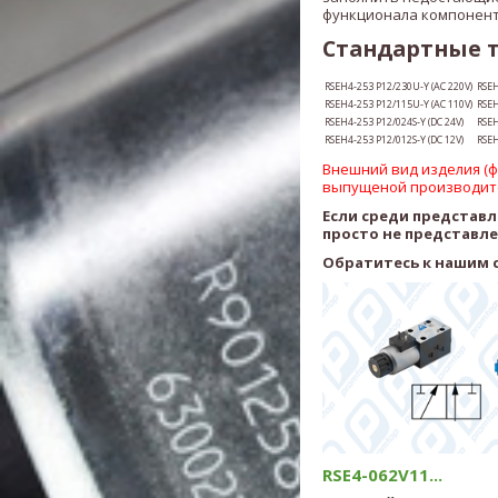
функционала компонент
Стандартные 
RSEH4-253 P12/230U-Y (AC 220V)
RSE
RSEH4-253
P12
/115U-Y (AC 110V)
RSE
RSEH4-253
P12
/024S-Y (DC 24V)
RSE
RSEH4-253
P12
/012S-Y (DC 12V)
RSE
Внешний вид изделия (фо
выпущеной производит
Если среди представ
просто не представл
Обратитесь к нашим 
RSE4-062V11...