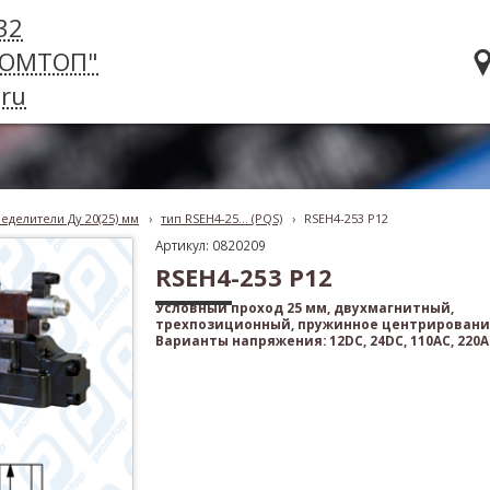
32
РОМТОП"
ru
еделители Ду 20(25) мм
›
тип RSEH4-25... (PQS)
›
RSEH4-253 P12
Артикул: 0820209
RSEH4-253 P12
Условный проход 25 мм, двухмагнитный,
трехпозиционный, пружинное центрировани
Варианты напряжения: 12DC, 24DC, 110AC, 220