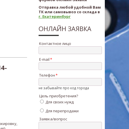
Отправка любой удобной Вам
ТК или самовывоз со склада в
г. Екатеринбург
ОНЛАЙН ЗАЯВКА
Контактное лицо
E-mail
4-
Телефон
не забывайте про код города
Цель приобретения?
Для своих нужд
Для перепродажи
Заявка/вопрос
ркировку,
ьно