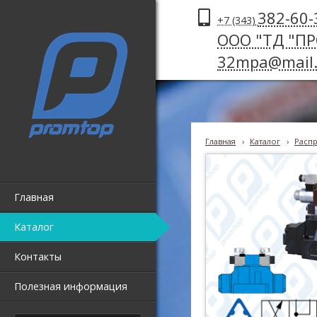
382-60-
+7 (343)
ООО "ТД "П
32mpa@mail.
Главная
›
Каталог
›
Распр
Главная
Каталог
Контакты
Полезная информация