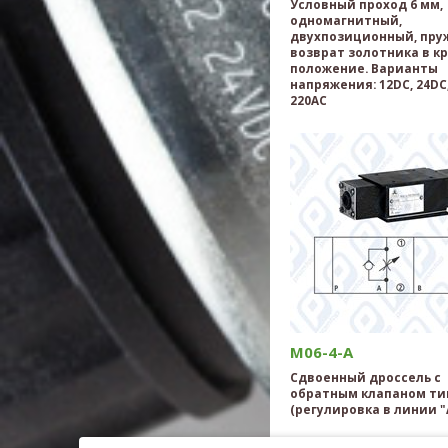
Условный проход 6 мм,
одномагнитный,
двухпозиционный, пр
возврат золотника в к
положение. Варианты
напряжения: 12DC, 24DC,
220AC
M06-4-A
Сдвоенный дроссель с
обратным клапаном тип
(регулировка в линии "