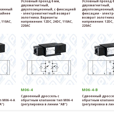
Условный проход 6 мм,
Условный проход 6
двухмагнитный,
двухмагнитный,
ужинный
двухпозиционный, с фиксацией
двухпозиционный,
райнее
- электромагнитный возврат
фиксации - элект
золотника. Варианты
возврат золотник
 110AC,
напряжения: 12DC, 24DC, 110AC,
напряжения: 12DC, 
220AC
220AC
M06-4
M06-4-B
Сдвоенный дроссель с
Сдвоенный дроссе
 M06-4-A
обратным клапаном тип M06-4
обратным клапано
A")
(регулировка в линии "AB")
(регулировка в лин