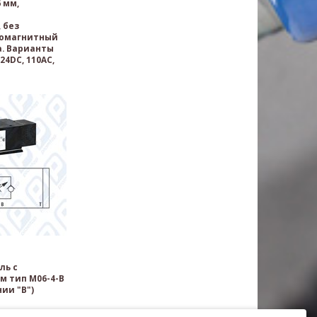
 мм,
 без
ромагнитный
а. Варианты
24DC, 110AC,
ль с
м тип M06-4-B
ии "B")