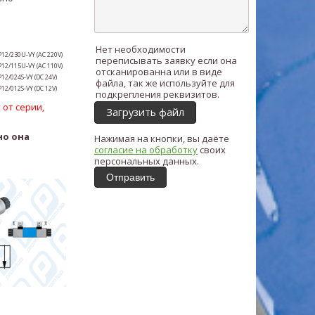
Нет необходимости
P12
/230U-VY (AC 220V)
переписывать заявку если она
P12
/115U-VY (AC 110V)
отсканированна или в виде
P12
/024S-VY (DC 24
V)
файла, так же используйте для
P12
/012S-VY (DC 12V)
подкрепления реквизитов.
 от серии,
Загрузить файл
но она
Нажимая на кнопки, вы даёте
согласие на обработку
своих
персональных данных.
Отправить