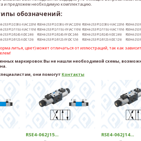
а и предложем необходимую комплектацию.
типы обозначений:
H4-253
P12
/230U-X (AC 220V)
RSEH4-253
P12
/230U-XY (AC 220V)
RSEH4-253
P12
/230U-V (AC 220V)
RSEH4-253
H4-253
P12
/115U-X (AC 110V)
RSEH4-253
P12
/115U-XY (AC 110V)
RSEH4-253
P12
/115U-V (AC 110V)
RSEH4-253
H4-253
P12
/024S-X (DC 24
V)
RSEH4-253
P12
/024S-XY (DC 24
V)
RSEH4-253
P12
/024S-V (DC 24
V)
RSEH4-253
H4-253
P12
/012S-X (DC 12V)
RSEH4-253
P12
/012S-XY (DC 12V)
RSEH4-253
P12
/012S-V (DC 12V)
RSEH4-253
рма литья, цвет) может отличаться от иллюстраций, так как зависит
елем!
ленных маркировок Вы не нашли необходимой схемы, возмож
ена.
специалистам, они помогут
Контакты
RSE4-062J15...
RSE4-062J14...