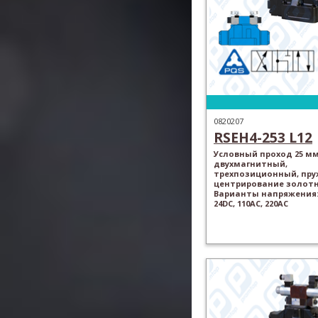
0820207
RSEH4-253 L12
Условный проход 25 мм
двухмагнитный,
трехпозиционный, пр
центрирование золотн
Варианты напряжения: 
24DC, 110AC, 220AC