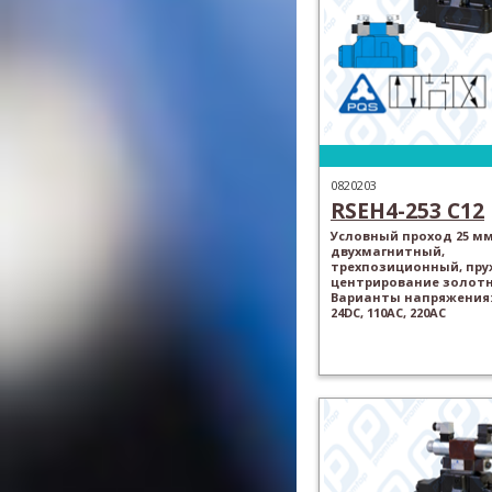
0820203
RSEH4-253 C12
Условный проход 25 мм
двухмагнитный,
трехпозиционный, пр
центрирование золотн
Варианты напряжения: 
24DC, 110AC, 220AC