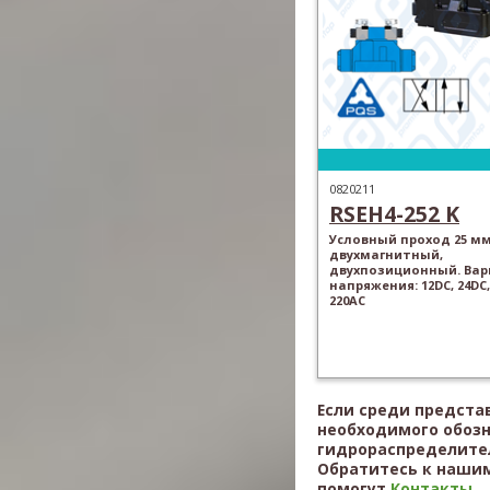
0820211
RSEH4-252 K
Условный проход 25 мм
двухмагнитный,
двухпозиционный. Ва
напряжения: 12DC, 24DC,
220AC
Если среди предста
необходимого обоз
гидрораспределител
Обратитесь к нашим
помогут
Контакты