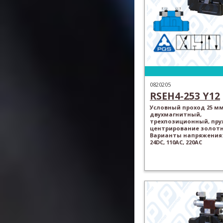
0820205
RSEH4-253 Y12
Условный проход 25 мм
двухмагнитный,
трехпозиционный, пр
центрирование золотн
Варианты напряжения: 
24DC, 110AC, 220AC