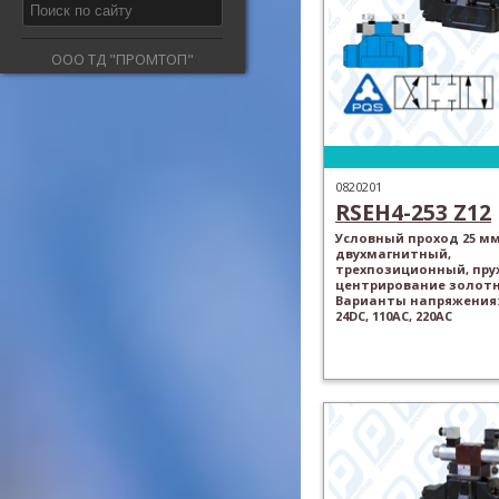
ООО ТД "ПРОМТОП"
0820201
RSEH4-253 Z12
Условный проход 25 мм
двухмагнитный,
трехпозиционный, пр
центрирование золотн
Варианты напряжения: 
24DC, 110AC, 220AC