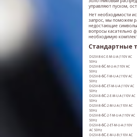
золотниковый распред
управляют пуском, ос
Нет необходимости ис
запрос, мы поможем р
недостающие символы
вопросы касательно ф
необходимую комплек
Стандартные 
DG5V-8-6C-E-M-U-A
(
110V AC
50Hz
6C
DG5V-8-
-M-U-A
(
110V AC
50Hz
6C
DG5V-8-
-T-M-U-A
(
110V AC
50Hz
6C
DG5V-8-
-ET-M-U-A
(
110V AC
50Hz
6C
DG5V-8-
-2-E-M-U-A
(
110V AC
50Hz
6C
DG5V-8-
-2-M-U-A
(
110V AC
50Hz
6C
DG5V-8-
-2-T-M-U-A
(
110V AC
50Hz
6C
DG5V-8-
-2-ET-M-U-A
(
110V
AC 50Hz
6C
DG5V-8-
-E-M-U-B
(
110V AC