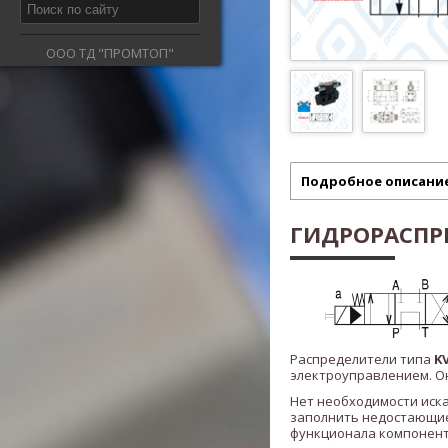
ООО ТД "ПРОМТОП"
Подробное описани
ГИДРОРАСПРЕД
Распределители типа
KV
электроуправлением. Он
Нет необходимости иск
заполнить недостающие
функционала компонент