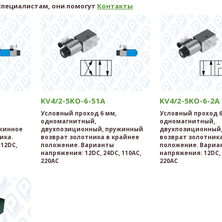
специалистам, они помогут
Контакты
KV4/2-5KO-6-51A
KV4/2-5KO-6-2A
Условный проход 6 мм,
Условный проход 6
одномагнитный,
одномагнитный,
жинное
двухпозиционный, пружинный
двухпозиционный
ика.
возврат золотника в крайнее
возврат золотника
12DC,
положение. Варианты
положение. Вариа
напряжения: 12DC, 24DC, 110AC,
напряжения: 12DC, 
220AC
220AC