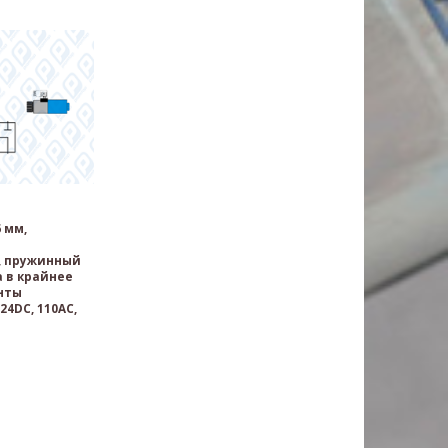
 мм,
, пружинный
 в крайнее
нты
24DC, 110AC,