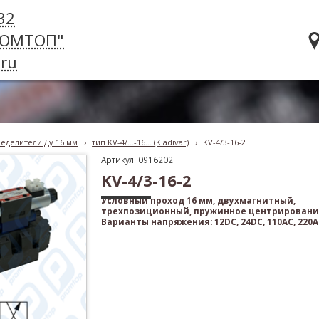
32
РОМТОП"
ru
еделители Ду 16 мм
›
тип KV-4/...-16... (Kladivar)
›
KV-4/3-16-2
Артикул: 0916202
KV-4/3-16-2
Условный проход 16 мм, двухмагнитный,
трехпозиционный, пружинное центрировани
Варианты напряжения: 12DC, 24DC, 110AC, 220