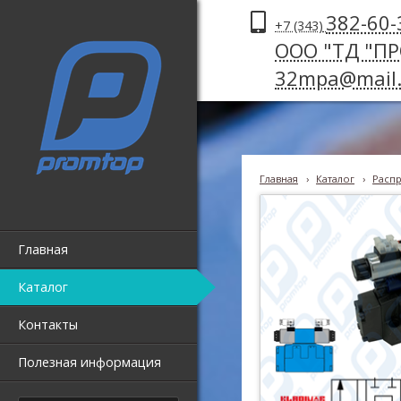
382-60-
+7 (343)
ООО "ТД "П
32mpa@mail.
Главная
›
Каталог
›
Распр
Главная
Каталог
Контакты
Полезная информация