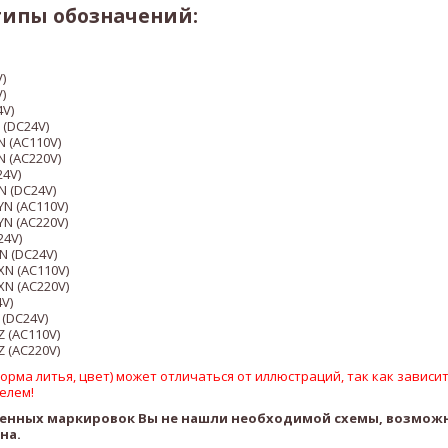
типы обозначений:
)
)
4V)
 (DC24V)
N (AC110V)
N (AC220V)
24V)
N (DC24V)
YN (AC110V)
YN (AC220V)
24V)
XN (DC24V)
XN (AC110V)
XN (AC220V)
4V)
 (DC24V)
Z (AC110V)
Z (AC220V)
рма литья, цвет) может отличаться от иллюстраций, так как зависит
елем!
ленных маркировок Вы не нашли необходимой схемы, возмож
ена.