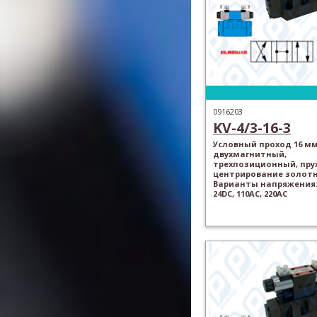
0916203
KV-4/3-16-3
Условный проход 16 мм
двухмагнитный,
трехпозиционный, пр
центрирование золотн
Варианты напряжения: 
24DC, 110AC, 220AC