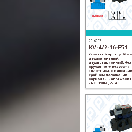
0916207
KV-4/2-16-F51
Условный проход 16 мм
двухмагнитный,
двухпозиционный, без
пружинного возврата
золотника, с фиксации
крайнем положении.
Варианты напряжения: 
24DC, 110AC, 220AC