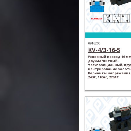
0916205
KV-4/3-16-5
Условный проход 16 мм
двухмагнитный,
трехпозиционный, пр
центрирование золотн
Варианты напряжения: 
24DC, 110AC, 220AC