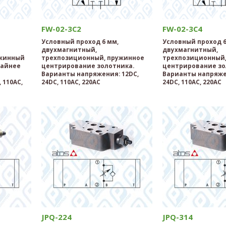
FW-02-3C2
FW-02-3C4
Условный проход 6 мм,
Условный проход 6
двухмагнитный,
двухмагнитный,
ужинный
трехпозиционный, пружинное
трехпозиционный,
райнее
центрирование золотника.
центрирование зо
Варианты напряжения: 12DC,
Варианты напряже
 110AC,
24DC, 110AC, 220AC
24DC, 110AC, 220AC
JPQ-224
JPQ-314