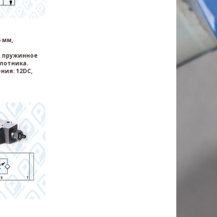
 мм,
 пружинное
лотника.
ния: 12DC,