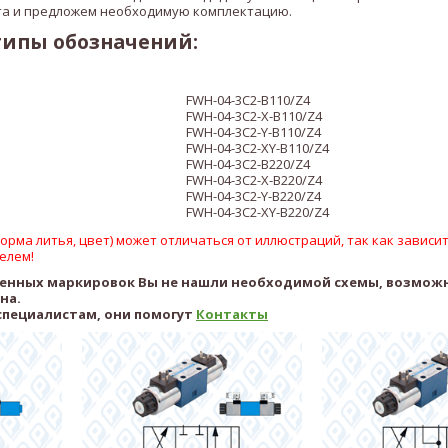
а и предложем необходимую комплектацию.
типы обозначений:
FWH-04-3C2-B110/Z4
FWH-04-3C2-X
-B110/Z4
FWH-04-3C2-
Y
-B110/Z4
FWH-04-3C2-
XY
-B110/Z4
FWH-04-3C2-B220/Z4
FWH-04-3C2-X
-B220/Z4
FWH-04-3C2-
Y
-B220/Z4
FWH-04-3C2-
XY
-B220/Z4
рма литья, цвет) может отличаться от иллюстраций, так как зависит
елем!
ленных маркировок Вы не нашли необходимой схемы, возмож
ена.
специалистам, они помогут
Контакты