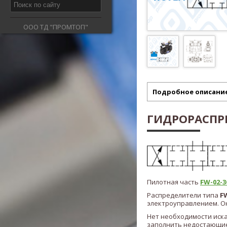
ООО ТД "ПРОМТОП"
Подробное описани
ГИДРОРАСПРЕ
Пилотная часть
FW-02-3C
Распределители типа
F
электроуправлением. Он
Нет необходимости иск
заполнить недостающие