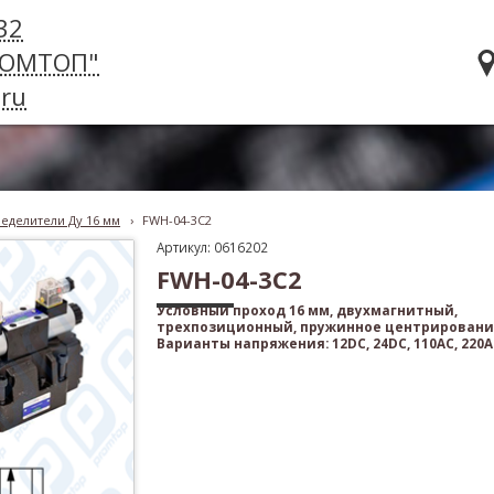
32
РОМТОП"
ru
еделители Ду 16 мм
›
FWH-04-3C2
Артикул: 0616202
FWH-04-3C2
Условный проход 16 мм, двухмагнитный,
трехпозиционный, пружинное центрировани
Варианты напряжения: 12DC, 24DC, 110AC, 220