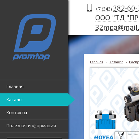
382-60-
+7 (343)
ООО "ТД "П
32mpa@mail.
Главная
›
Каталог
›
Распр
Главная
Каталог
Контакты
Полезная информация