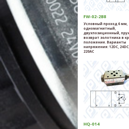
FW-02-2B8
Условный проход 6 мм,
одномагнитный,
двухпозиционный, пр
возврат золотника в к
положение. Варианты
напряжения: 12DC, 24DC,
220AC
HQ-014