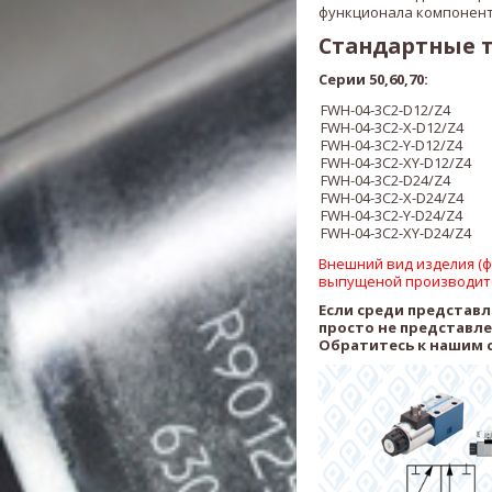
функционала компонент
Стандартные 
Серии 50,60,70:
FWH-04-3C2-D12/Z4
FWH-04-3C2-X
-D12/Z4
FWH-04-3C2-
Y
-D12/Z4
FWH-04-3C2-
XY
-D12/Z4
FWH-04-3C2-D24/Z4
FWH-04-3C2-X
-D24/Z4
FWH-04-3C2-
Y
-D24/Z4
FWH-04-3C2-
XY
-D24/Z4
Внешний вид изделия (фо
выпущеной производит
Если среди представ
просто не представл
Обратитесь к нашим 