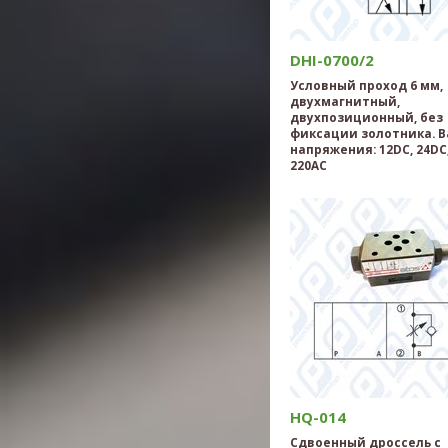
DHI-0700/2
Условный проход 6 мм,
двухмагнитный,
двухпозиционный, без
фиксации золотника. 
напряжения: 12DC, 24DC,
220AC
HQ-014
Сдвоенный дроссель с