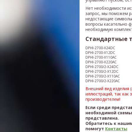
Нет необходимости ис
запрос, мы поможем р
недостающие символы
вопросы касательно ф
необходимую комплек
Стандартные 
DPHI-2700-X24DC
DPHI-2700-X12DC
DPHI-2700-X110AC
DPHI-2700-X220AC
DPHI-2700/2-
X24DC
DPHI-2700/2-X12DC
DPHI-2700/2-X110AC
DPHI-2700/2-
X220AC
Внешний вид изделия 
иллюстраций, так как 
производителем!
Если среди предста
необходимой схемы,
представлена.
Обратитесь к нашим
помогут
Контакты