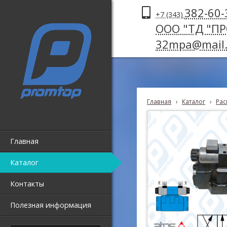
382-60-
+7 (343)
ООО "ТД "П
32mpa@mail.
Главная
›
Каталог
›
Рас
Главная
Каталог
Контакты
Полезная информация