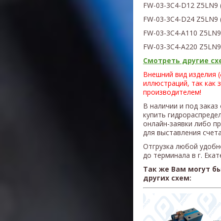
FW-03-3C4-D12 Z5LN9
FW-03-3C4-D24 Z5L
N9
FW-03-3C4-A110 Z5L
N
FW-03-3C4-A220 Z5L
N
Смотреть другие схе
Внешний вид изделия 
иллюстраций, так как 
производителем!
В наличии и под заказ
купить гидрораспреде
онлайн-заявки либо п
для выставления счета
Отгрузка любой удобн
до терминала в г. Ека
Так же Вам могут б
других схем: