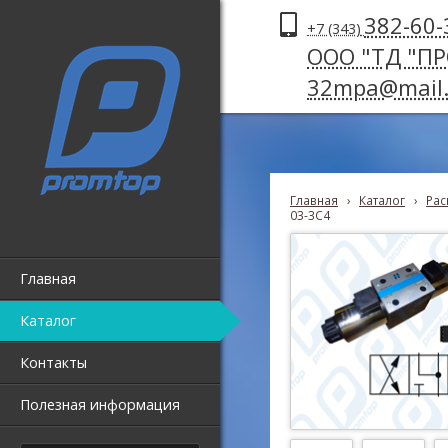
382-60-
+7 (343)
ООО "ТД "П
32mpa@mail.
Главная
›
Каталог
›
Рас
03-3C4
Главная
Каталог
Контакты
Полезная информация