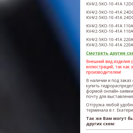
KV4
/2
-5KO-10-41A 12D
KV4
/2
-5KO-10-41A 24
KV4
/2
-5KO-10-41A 24D
KV4
/2
-5KO-10-41A 110
KV4
/2
-5KO-10-41A 110A
KV4
/2
-5KO-10-41A 220
KV4
/2
-5KO-10-41A 220A
Смотреть другие схе
Внешний вид изделия 
иллюстраций, так как 
производителем!
В наличии и под заказ
купить гидрораспредел
формой онлайн-заявки
почту для выставления
Отгрузка любой удобн
терминала в г. Екатер
Так же Вам могут б
других схем: