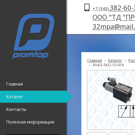
382-60-
+7 (343)
ООО "ТД "П
32mpa@mail.
Главная
›
Каталог
›
Рас
›
KV4/2-5KO-10-41A
Главная
Каталог
Контакты
Полезная информация