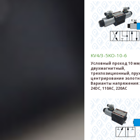
KV4/3-5KO-10-6
Условный проход 10 мм
двухмагнитный,
трехпозиционный, пру
центрирование золотн
Варианты напряжения: 
24DC, 110AC, 220AC