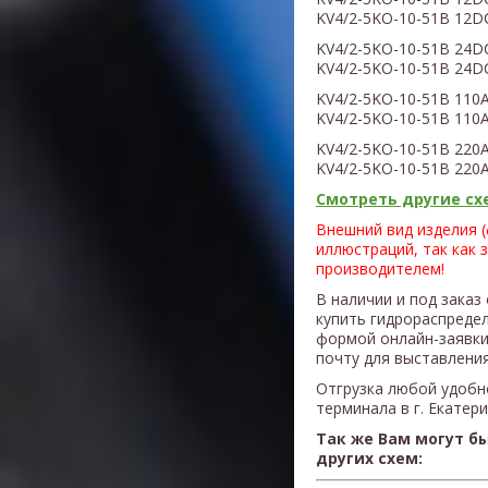
KV4
/2
-5KO-10-
51B
12DC
KV4
/2
-5KO-10-
51B
24D
KV4
/2
-5KO-10-
51B
24DC
KV4
/2
-5KO-10-
51B
110
KV4
/2
-5KO-10-
51B
110A
KV4
/2
-5KO-10-
51B
220
KV4
/2
-5KO-10-
51B
220A
Смотреть другие схе
Внешний вид изделия 
иллюстраций, так как 
производителем!
В наличии и под заказ
купить гидрораспредел
формой онлайн-заявки
почту для выставления
Отгрузка любой удобн
терминала в г. Екатер
Так же Вам могут б
других схем: