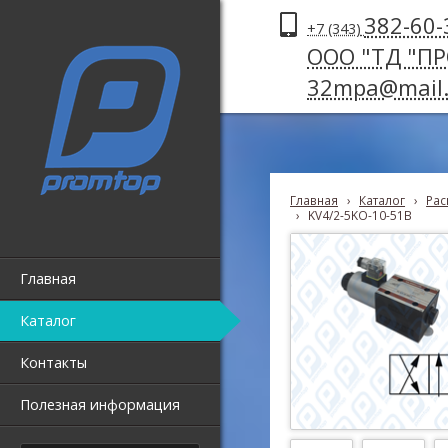
382-60-
+7 (343)
ООО "ТД "П
32mpa@mail.
Главная
›
Каталог
›
Рас
›
KV4/2-5KO-10-51B
Главная
Каталог
Контакты
Полезная информация