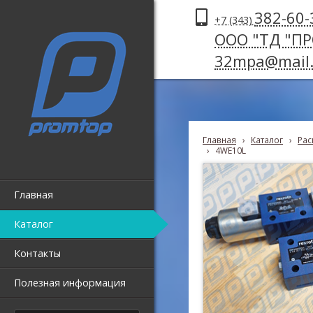
382-60-
+7 (343)
ООО "ТД "П
32mpa@mail.
Главная
›
Каталог
›
Рас
›
4WE10L
Главная
Каталог
Контакты
Полезная информация