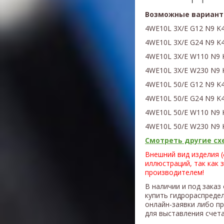
Возможные вариант
4WE10L 3X/E G12 N9 K4
4WE10L 3X/E G24 N9 K
4WE10L 3X/E W110 N9 K
4WE10L 3X/E W230 N9 K
4WE10L 50/E G12 N9 K
4WE10L 50/E G24 N9 K
4WE10L 50/E W110 N9 
4WE10L 50/E W230 N9 
Смотреть другие схе
Внешний вид изделия 
иллюстраций, так как 
производителем!
В наличии и под заказ
купить гидрораспреде
онлайн-заявки либо п
для выставления счета