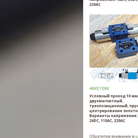
220AC
4WE10W
Условный проход 10 мм
двухмагнитный,
трехпозиционный, пру
центрирование золотн
Варианты напряжения: 
24DC, 110AC, 220AC
Обратитев внимание в
к