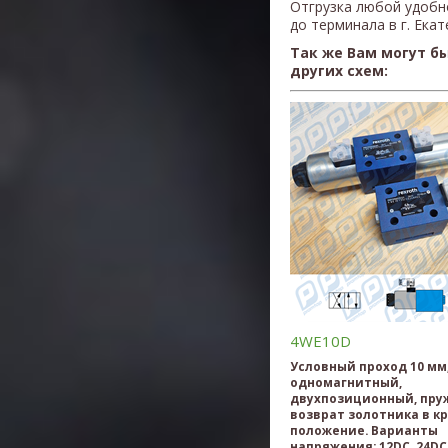
Отгрузка любой удобн
до терминала в г. Ека
Так же Вам могут б
других схем:
4WE10D
Условный проход 10 мм
одномагнитный,
двухпозиционный, пр
возврат золотника в к
положение. Варианты
напряжения: 12DC, 24DC,