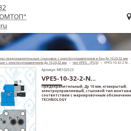
32
РОМТОП"
ru
ны предохранительные стыковые с электроуправлением и без Ду 10,20,32 мм
е с электроуправлением Ду 10,20,32 мм
›
тип VPE5... (PQS)
›
VPE5-10-32-2-N...
Артикул: ME102523
VPE5-10-32-2-N...
Предохранительный, Ду 10 мм, н/закрытый,
электроуправляемый, стыковой тип монтажа
соответствии с маркировочным обозначени
TECHNOLOGY