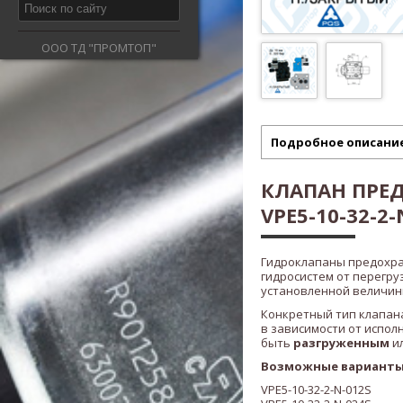
ООО ТД "ПРОМТОП"
Подробное описани
КЛАПАН ПРЕ
VPE5-10-32-2-N
Гидроклапаны предохр
гидросистем от перегру
установленной величины
Конкретный тип клапана
в зависимости от испол
быть
разгруженным
и
Возможные варианты
VPE5-10-32-2-N-012S