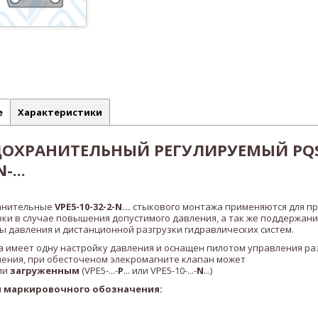
е
Характеристики
ДОХРАНИТЕЛЬНЫЙ РЕГУЛИРУЕМЫЙ PQ
-...
анительные
VPE5-10-32-2-N..
.
стыкового монтажа применяются для п
зки в случае повышения допустимого давления, а так же поддержани
 давления и дистанционной разгрузки гидравлических систем.
 имеет одну настройку давления и оснащен пилотом управления раз
нения, при обесточеном элекромагните клапан может
ли
загруженным
(VPE5-...-
P
... или VPE5-10-...-
N
...)
 маркировочного обозначения: