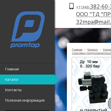
382-60-
+7 (343)
ООО "ТД "П
32mpa@mail.
Главная
›
Каталог
›
Клапа
стыковые предохранительны
Главная
Каталог
Контакты
Полезная информация