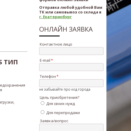
Отправка любой удобной Вам
ТК или самовывоз со склада в
г. Екатеринбург
ОНЛАЙН ЗАЯВКА
Контактное лицо
S ТИП
E-mail
Телефон
редохранения
не забывайте про код города
я
Цель приобретения?
грузки,
Для своих нужд
Для перепродажи
Заявка/вопрос