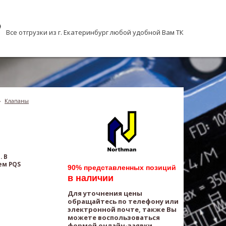
Все отгрузки из г. Екатеринбург любой удобной Вам ТК
›
Клапаны
. В
ем PQS
90% представленных позиций
в наличии
Для уточнения цены
обращайтесь по телефону или
электронной почте, также Вы
можете воспользоваться
формой онлайн-заявки