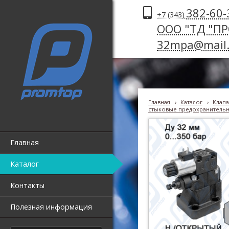
382-60-
+7 (343)
ООО "ТД "П
32mpa@mail.
Главная
›
Каталог
›
Клапа
стыковые предохранительны
Главная
Каталог
Контакты
Полезная информация