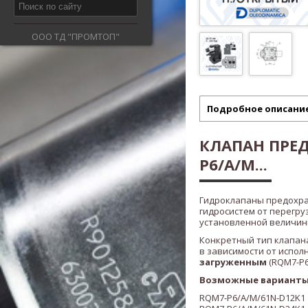
ООО ТД "ПРОМТОП"
Подробное описани
КЛАПАН ПРЕ
P6/A/M...
Гидроклапаны предохр
гидросистем от перегру
установленной величины
Конкретный тип клапана
в зависимости от испол
загруженным
(RQM7-P6/
Возможные варианты 
RQM7-P6/A/M/61N-D12K1