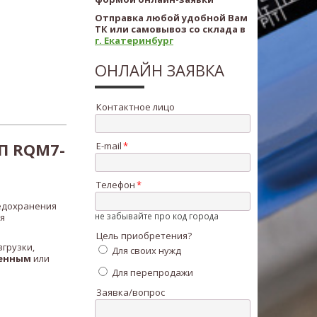
Отправка любой удобной Вам
ТК или самовывоз со склада в
г. Екатеринбург
ОНЛАЙН ЗАЯВКА
Контактное лицо
П RQM7-
E-mail
Телефон
едохранения
не забывайте про код города
я
Цель приобретения?
грузки,
Для своих нужд
енным
или
Для перепродажи
Заявка/вопрос