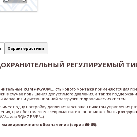
е
Характеристики
ДОХРАНИТЕЛЬНЫЙ РЕГУЛИРУЕМЫЙ ТИ
анительные
RQM7-P6/A/M...
стыкового монтажа применяются для пр
зки в случае повышения допустимого давления, а так же поддержани
 давления и дистанционной разгрузки гидравлических систем.
 имеет одну настройку давления и оснащен пилотом управления раз
нения, при обесточеном элекромагните клапан может быть
разгруж
A/... или
RQM7-P6/B
/...)
маркировочного обозначения (серия 60-69):