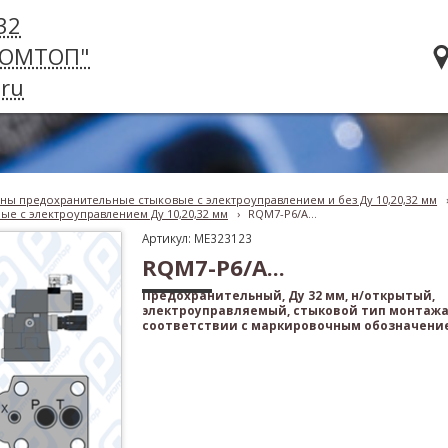
32
РОМТОП"
ru
ны предохранительные стыковые с электроуправлением и без Ду 10,20,32 мм
е с электроуправлением Ду 10,20,32 мм
›
RQM7-P6/A...
Артикул: ME323123
RQM7-P6/A...
Предохранительный, Ду 32 мм, н/открытый,
электроуправляемый, стыковой тип монтажа
соответствии с маркировочным обозначение