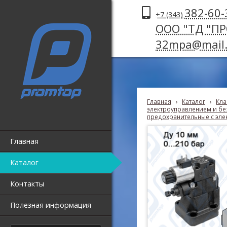
382-60-
+7 (343)
ООО "ТД "П
32mpa@mail.
Главная
›
Каталог
›
Кла
электроуправлением и без
предохранительные с эле
Главная
Каталог
Контакты
Полезная информация