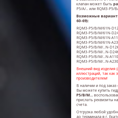
клапан может быть
р
P5/A/... или
RQM3-P5/B
Возможные вариант
60-69):
RQM3-P5/B/M/61N-D1
RQM3-P5/B/M/61N-D2
RQM3-P5/B/M/61N-A1
RQM3-P5/B/M/61N-A2
RQM3-P5/B/M/...N-D12
RQM3-P5/B/M/...N-D24
RQM3-P5/B/M/...N-A11
RQM3-P5/B/M/...N-A23
Внешний вид изделия 
иллюстраций, так как 
производителем!
В наличии и под заказ 
Вы можете купить ги
P5/B/M
...
воспользова
прислать реквизиты н
счета.
Отгрузка любой удобн
до терминала в г. Ека