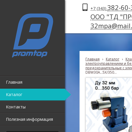
382-60-
+7 (343)
ООО "ТД "П
32mpa@mail.
Главная
›
Каталог
›
Кла
электроуправлением и без
предохранительные с эле
DBW30A...5X/350...
Главная
Каталог
Контакты
Полезная информация