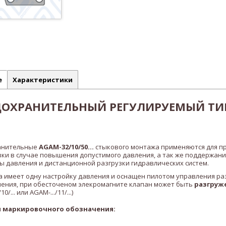
е
Характеристики
ДОХРАНИТЕЛЬНЫЙ РЕГУЛИРУЕМЫЙ ТИ
анительные
AGAM-32/10/50...
стыкового монтажа применяются для п
зки в случае повышения допустимого давления, а так же поддержани
 давления и дистанционной разгрузки гидравлических систем.
 имеет одну настройку давления и оснащен пилотом управления раз
нения, при обесточеном элекромагните клапан может быть
разгруж
10/... или
AGAM-.../11/...)
 маркировочного обозначения: