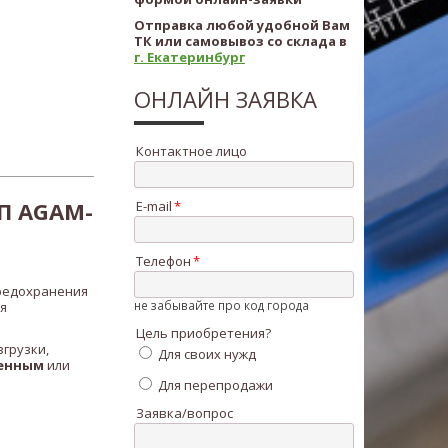
Отправка любой удобной Вам
ТК или самовывоз со склада в
г. Екатеринбург
ОНЛАЙН ЗАЯВКА
Контактное лицо
П AGAM-
E-mail
Телефон
редохранения
не забывайте про код города
я
Цель приобретения?
грузки,
Для своих нужд
енным
или
Для перепродажи
Заявка/вопрос