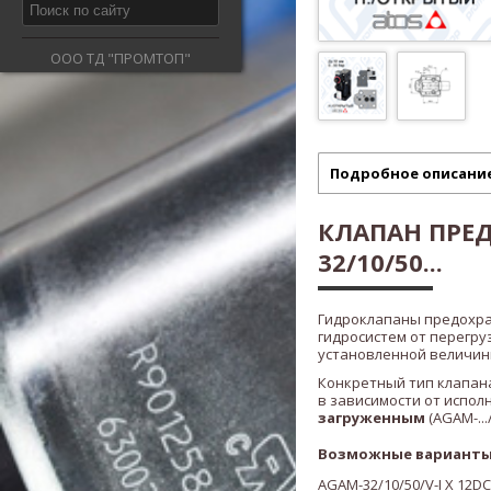
ООО ТД "ПРОМТОП"
Подробное описани
КЛАПАН ПРЕ
32/10/50...
Гидроклапаны предохр
гидросистем от перегру
установленной величины
Конкретный тип клапана
в зависимости от испол
загруженным
(AGAM-.../
Возможные варианты
AGAM-32/10/50/V-I X 12DC