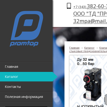
382-60-
+7 (343)
ООО "ТД "П
32mpa@mail.
Главная
›
Каталог
›
Клапа
стыковые предохранительны
Главная
Каталог
Контакты
Полезная информация