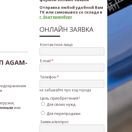
Отправка любой удобной Вам
ТК или самовывоз со склада в
г. Екатеринбург
ОНЛАЙН ЗАЯВКА
Контактное лицо
П AGAM-
E-mail
Телефон
редохранения
не забывайте про код города
я
Цель приобретения?
грузки,
Для своих нужд
енным
или
Для перепродажи
Заявка/вопрос