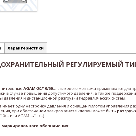
е
Характеристики
ДОХРАНИТЕЛЬНЫЙ РЕГУЛИРУЕМЫЙ ТИ
анительные
AGAM-20/10/50...
стыкового монтажа применяются для п
зки в случае повышения допустимого давления, а так же поддержани
 давления и дистанционной разгрузки гидравлических систем.
 имеет одну настройку давления и оснащен пилотом управления раз
нения, при обесточеном элекромагните клапан может быть
разгруж
10/... или
AGAM-.../11/...)
 маркировочного обозначения: