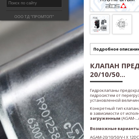
ООО ТД "ПРОМТОП"
Подробное описани
КЛАПАН ПРЕ
20/10/50...
Гидроклапаны предохр
гидросистем от перегру
установленной величины
Конкретный тип клапана
в зависимости от испол
загруженным
(AGAM-.../
Возможные варианты
AGAM-20/10/50/V-I X 12DC