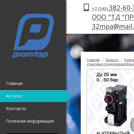
382-60-
+7 (343)
ООО "ТД "П
32mpa@mail.
Главная
›
Каталог
›
Клапа
стыковые предохранительны
Главная
Каталог
Контакты
Полезная информация