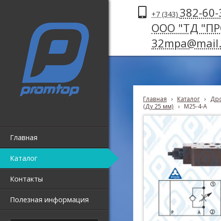
382-60-
+7 (343)
ООО "ТД "П
32mpa@mail.
Главная
›
Каталог
›
Дро
(Ду 25 мм)
›
M25-4-A
Главная
Каталог
Контакты
Полезная информация