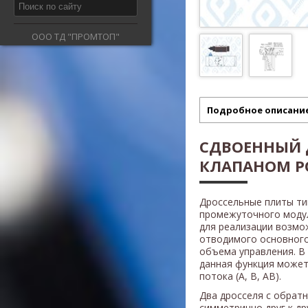
ООО ТД "ПРОМТОП"
Подробное описани
СДВОЕННЫЙ 
КЛАПАНОМ PQ
Дроссельные плиты т
промежуточного модул
для реализации возмо
отводимого основного
объема управления. В
данная функция может
потока (A, B, AB).
Два дросселя с обрат
симметрично друг к др