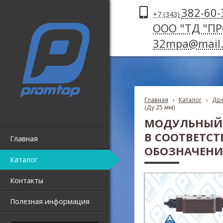
382-60-
+7 (343)
ООО "ТД "П
32mpa@mail.
Главная
›
Каталог
›
Дро
(Ду 25 мм)
МОДУЛЬНЫЙ 
В СООТВЕТС
Главная
ОБОЗНАЧЕНИ
Каталог
Контакты
Полезная информация