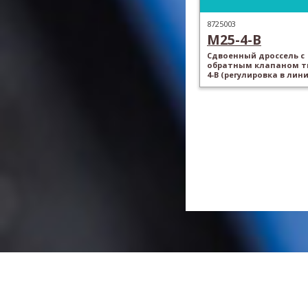
8725003
M25-4-B
Сдвоенный дроссель с
обратным клапаном ти
4-B (регулировка в лини