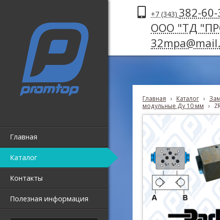
382-60-
+7 (343)
ООО "ТД "П
32mpa@mail.
Главная
›
Каталог
›
Зам
модульные Ду 10 мм
›
Z
Главная
Каталог
Контакты
Полезная информация