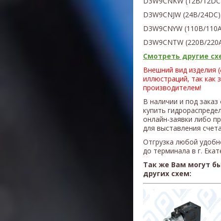
D3W9CNKW (12В/12DC
D3W9CNJW (24В/24DC)
D3W9CNYW (110В/110A
D3W9CNTW (220В/220
Смотреть другие схе
Внешний вид изделия 
иллюстраций, так как 
производителем!
В наличии и под заказ
купить гидрораспреде
онлайн-заявки либо п
для выставления счета
Отгрузка любой удобн
до терминала в г. Ека
Так же Вам могут б
других схем: