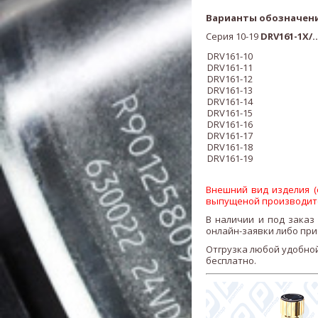
Варианты обозначен
Серия 10-19
DRV161-1X/..
DRV161-10
DRV161-11
DRV161-12
DRV161-13
DRV161-14
DRV161-15
DRV161-16
DRV161-17
DRV161-18
DRV161-19
Внешний вид изделия (ф
выпущеной производит
В наличии и под заказ 
онлайн-заявки либо при
Отгрузка любой удобной
бесплатно.