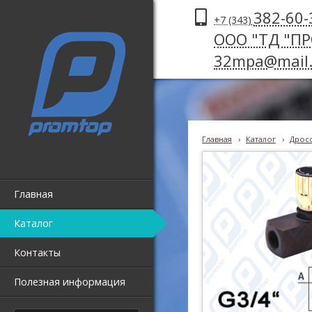
382-60-
+7 (343)
ООО "ТД "П
32mpa@mail.
Главная
›
Каталог
›
Дрос
Главная
Каталог
Контакты
Полезная информация