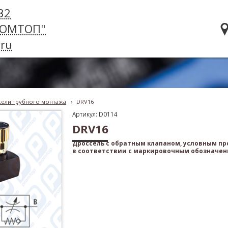
32
РОМТОП"
ru
сели трубного монтажа
›
DRV16
Артикул: D0114
DRV16
Дроссель с обратным клапаном, условным пр
в соответствии с маркировочным обозначен