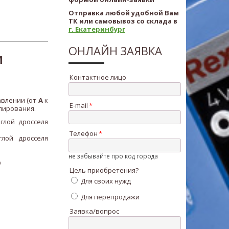
Отправка любой удобной Вам
ТК или самовывоз со склада в
г. Екатеринбург
ОНЛАЙН ЗАЯВКА
М
Контактное лицо
авлении (от
A
к
E-mail
лирования.
глой дросселя
Телефон
лой дросселя
не забывайте про код города
6
Цель приобретения?
Для своих нужд
Для перепродажи
Заявка/вопрос