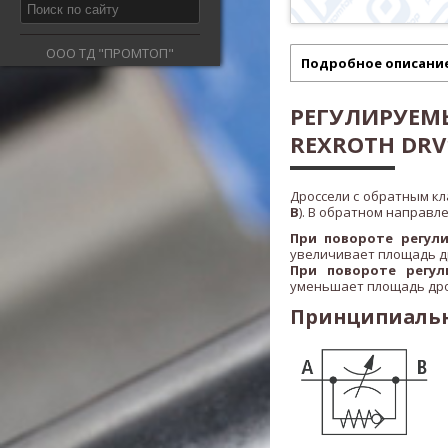
ООО ТД "ПРОМТОП"
Подробное описани
РЕГУЛИРУЕМ
REXROTH DRV1
Дроссели с обратным к
B
). В обратном направ
При повороте регул
увеличивает площадь д
При повороте регул
уменьшает площадь дро
Принципиальна