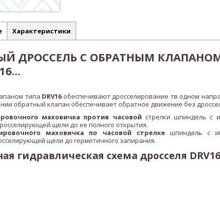
е
Характеристики
ЫЙ ДРОССЕЛЬ С ОБРАТНЫМ КЛАПАНО
6...
лапаном типа
DRV16
обеспечивают дросселирование тв одном напр
лении обратный клапан обеспечивает обратное движение без дроссе
ировочного маховичка против часовой
стрелки шпиндель с и
росселирующей щели до ее полного открытия.
ировочного маховичка по часовой стрелке
шпиндель с иг
сселирующей щели до герметичного запирания.
я гидравлическая схема дросселя DRV1