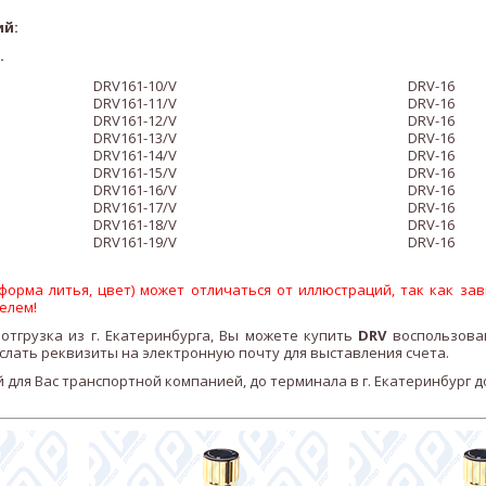
ий:
.
DRV161-10/V
DRV-16
DRV161-11/V
DRV-16
DRV161-12/V
DRV-16
DRV161-13/V
DRV-16
DRV161-14/V
DRV-16
DRV161-15/V
DRV-16
DRV161-16/V
DRV-16
DRV161-17/V
DRV-16
DRV161-18/V
DRV-16
DRV161-19/V
DRV-16
орма литья, цвет) может отличаться от иллюстраций, так как зав
елем!
отгрузка из г. Екатеринбурга, Вы можете купить
DRV
воспользова
слать реквизиты на электронную почту для выставления счета.
 для Вас транспортной компанией, до терминала в г. Екатеринбург 