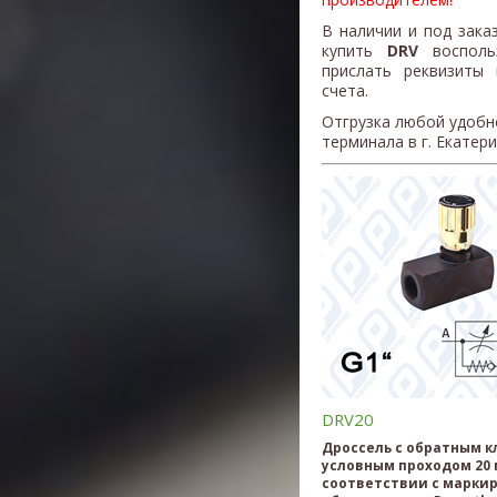
В наличии и под зака
купить
DRV
воспол
прислать реквизиты
счета.
Отгрузка любой удобн
терминала в г. Екатер
DRV20
Дроссель с обратным к
условным проходом 20 
соответствии с марки