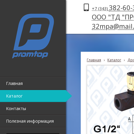
382-60-
+7 (343)
ООО "ТД "П
32mpa@mail.
Главная
›
Каталог
›
Дро
Главная
Каталог
Контакты
Полезная информация