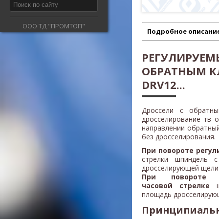
ООО ТД "ПРОМТОП"
Подробное описани
РЕГУЛИРУЕМ
ОБРАТНЫМ К
DRV12...
Дроссели с обратн
дросселирование тв 
направлении обратны
без дросселирования.
При повороте регул
стрелки шпиндель с
дросселирующей щели 
При повороте р
часовой стрелке
шп
площадь дросселирующ
Принципиальн