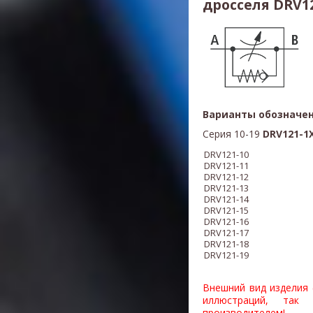
дросселя DRV1
Варианты обозначен
Серия 10-19
DRV121-1X/
DRV121-10
DRV121-11
DRV121-12
DRV121-13
DRV121-14
DRV121-15
DRV121-16
DRV121-17
DRV121-18
DRV121-19
Внешний вид изделия 
иллюстраций, так
производителем!