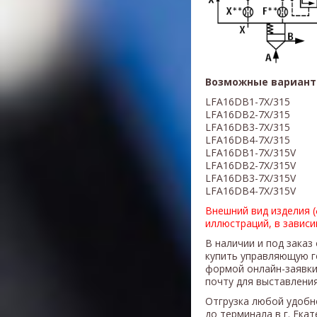
Возможные вариант
LFA16DB1-7X/315
LFA16DB2-7X/
315
LFA16DB3-7X/
315
LFA16DB4-7X/
315
LFA16DB1-7X/
315V
LFA16DB2-7X/
315V
LFA16DB3-7X/
315V
LFA16DB4-7X/
315V
Внешний вид изделия 
иллюстраций, в завис
В наличии и под заказ
купить управляющую 
формой онлайн-заявки
почту для выставления
Отгрузка любой удобн
до терминала в г. Ека