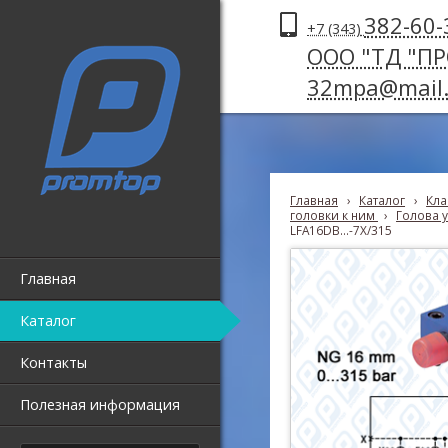
382-60-
+7 (343)
ООО "ТД "П
32mpa@mail.
Главная
›
Каталог
›
Кла
головки к ним
›
Голова у
LFA16DB...-7X/315
Главная
Каталог
Контакты
Полезная информация