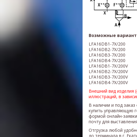
Возможные вариант
LFA16DB1-7X/200
LFA16DB2-7X/200
LFA16DB3-7X/200
LFA16DB4-7X/200
LFA16DB1-7X/200V
LFA16DB2-7X/200V
LFA16DB3-7X/200V
LFA16DB4-7X/200V
Внешний вид изделия 
иллюстраций, в завис
В наличии и под заказ
купить управляющую 
формой онлайн-заявки
почту для выставления
Отгрузка любой удобн
до терминала в г. Ека