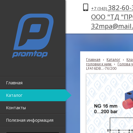
382-60-
+7 (343)
ООО "ТД "П
32mpa@mail.
Главная
›
Каталог
›
Кла
головки к ним
›
Голова у
LFA16DB...-7X/200
Главная
Каталог
Контакты
Полезная информация