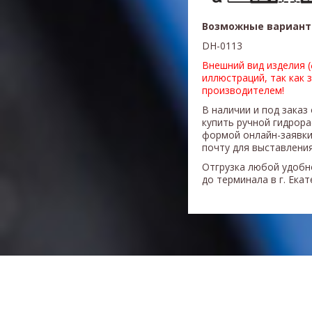
Возможные вариант
DH-0113
Внешний вид изделия 
иллюстраций, так как 
производителем!
В наличии и под заказ
купить ручной гидрор
формой онлайн-заявки
почту для выставления
Отгрузка любой удобн
до терминала в г. Ека