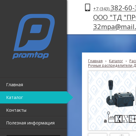
382-60-
+7 (343)
ООО "ТД "П
32mpa@mail.
Главная
›
Каталог
›
Рас
Ручные распределители Д
Главная
Каталог
Контакты
Полезная информация