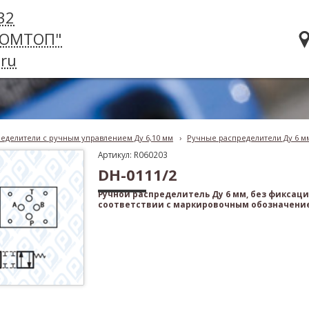
32
РОМТОП"
ru
еделители с ручным управлением Ду 6,10 мм
›
Ручные распределители Ду 6 м
Артикул: R060203
DH-0111/2
Ручной распределитель Ду 6 мм, без фиксаци
соответствии с маркировочным обозначени