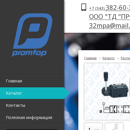
382-60-
+7 (343)
ООО "ТД "П
32mpa@mail.
Главная
›
Каталог
›
Распр
Главная
Каталог
Контакты
Полезная информация