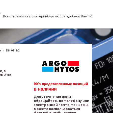
Все отгрузки из г. Екатеринбург любой удобной Вам ТК
м
›
DH-0111/2
и, в
ем Atos
90% представленных позиций
в наличии
Для уточнения цены
обращайтесь по телефону или
электронной почте, также Вы
можете воспользоваться
формой онлайн-заявки