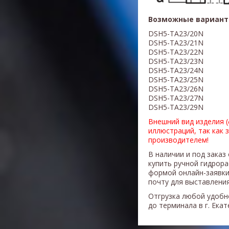
Возможные вариант
DSH5-TA23/20N
DSH5-TA23/21N
DSH5-TA23/22N
DSH5-TA23/23N
DSH5-TA23/24N
DSH5-TA23/25N
DSH5-TA23/26N
DSH5-TA23/27N
DSH5-TA23/29N
Внешний вид изделия 
иллюстраций, так как 
производителем!
В наличии и под заказ
купить ручной гидрор
формой онлайн-заявки
почту для выставления
Отгрузка любой удобн
до терминала в г. Ека