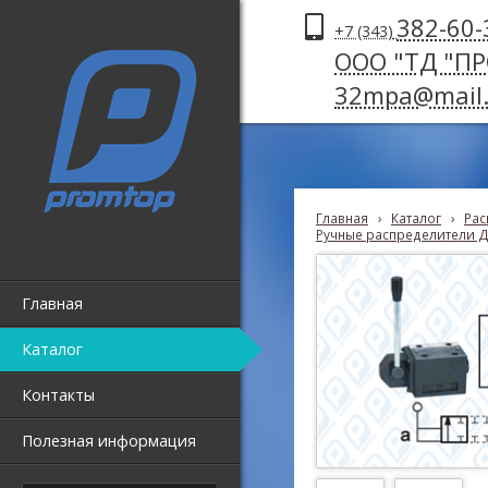
382-60-
+7 (343)
ООО "ТД "П
32mpa@mail.
Главная
›
Каталог
›
Рас
Ручные распределители Д
Главная
Каталог
Контакты
Полезная информация