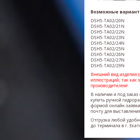
Возможные вариант
DSH5-TA02/20N
DSH5-TA02/21N
DSH5-TA02/22N
DSH5-TA02/23N
DSH5-TA02/24N
DSH5-TA02/25N
DSH5-TA02/26N
DSH5-TA02/27N
DSH5-TA02/29N
Внешний вид изделия 
иллюстраций, так как 
производителем!
В наличии и под заказ
купить ручной гидрор
формой онлайн-заявки
почту для выставления
Отгрузка любой удобн
до терминала в г. Ека