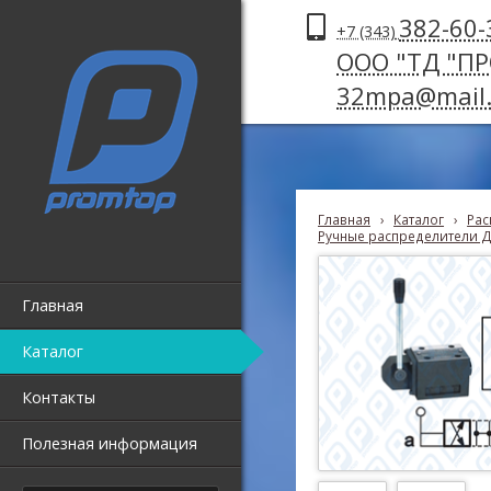
382-60-
+7 (343)
ООО "ТД "П
32mpa@mail.
Главная
›
Каталог
›
Рас
Ручные распределители Д
Главная
Каталог
Контакты
Полезная информация