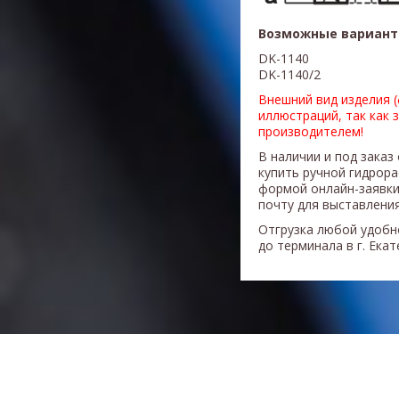
Возможные вариант
DK
-1140
DK
-1
140/2
Внешний вид изделия 
иллюстраций, так как 
производителем!
В наличии и под заказ
купить ручной гидрор
формой онлайн-заявки
почту для выставления
Отгрузка любой удобн
до терминала в г. Ека