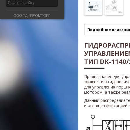
ООО ТД "ПРОМТОП"
Подробное описани
ГИДРОРАСПР
УПРАВЛЕНИ
ТИП DK-1140/
Предназначен для упр
жидкости в гидравлич
для управления поршн
мотором, а также реали
Данный распределиете
и оснащен фиксаци
ей
з