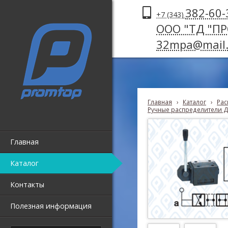
382-60-
+7 (343)
ООО "ТД "П
32mpa@mail.
Главная
›
Каталог
›
Рас
Ручные распределители Д
Главная
Каталог
Контакты
Полезная информация