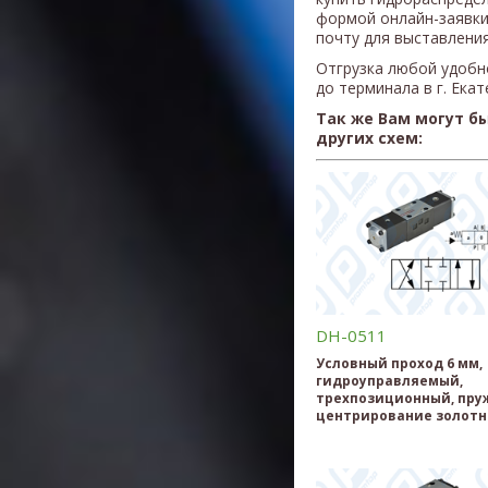
формой онлайн-заявки
почту для выставления
Отгрузка любой удобн
до терминала в г. Ека
Так же Вам могут б
других схем:
DH-0511
Условный проход 6 мм,
гидроуправляемый,
трехпозиционный, пру
центрирование золотн