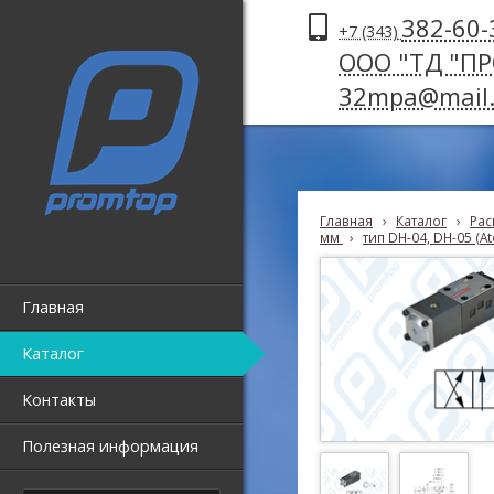
382-60-
+7 (343)
ООО "ТД "П
32mpa@mail.
Главная
›
Каталог
›
Рас
мм
›
тип DH-04, DH-05 (At
Главная
Каталог
Контакты
Полезная информация