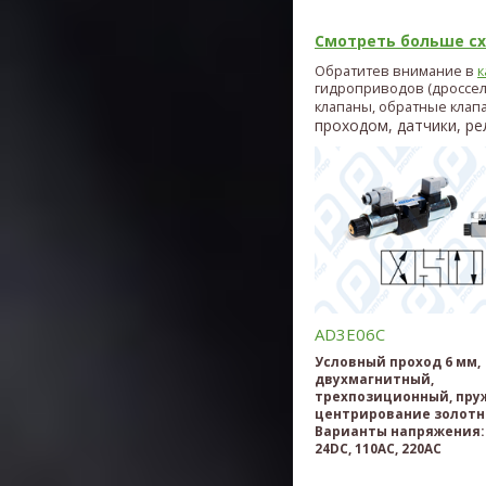
Смотреть больше схе
Обратитев внимание в
к
гидроприводов (дроссе
клапаны, обратные клап
проходом, датчики, рел
AD3E06C
Условный проход 6 мм,
двухмагнитный,
трехпозиционный, пру
центрирование золотн
Варианты напряжения: 
24DC, 110AC, 220AC