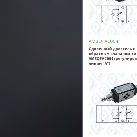
AM3QFAC004
Сдвоенный дроссель с
обратным клапаном ти
AM3QFAC004 (регулиров
линии "А")