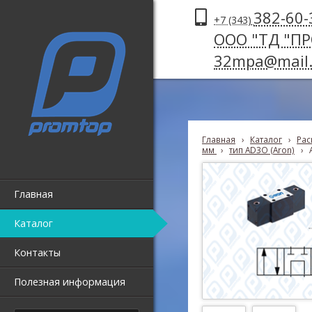
382-60-
+7 (343)
ООО "ТД "П
32mpa@mail.
Главная
›
Каталог
›
Рас
мм
›
тип AD3O (Aron)
›
Главная
Каталог
Контакты
Полезная информация