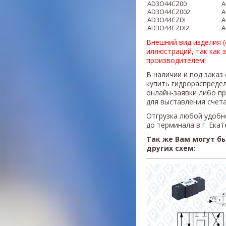
AD3O44CZ00
A
AD3O44CZ002
A
​AD3O44CZDI
​
AD3O44CZDI2
A
Внешний вид изделия 
иллюстраций, так как 
производителем!
В наличии и под заказ
купить гидрораспреде
онлайн-заявки либо п
для выставления счета
Отгрузка любой удобн
до терминала в г. Ека
Так же Вам могут б
других схем: