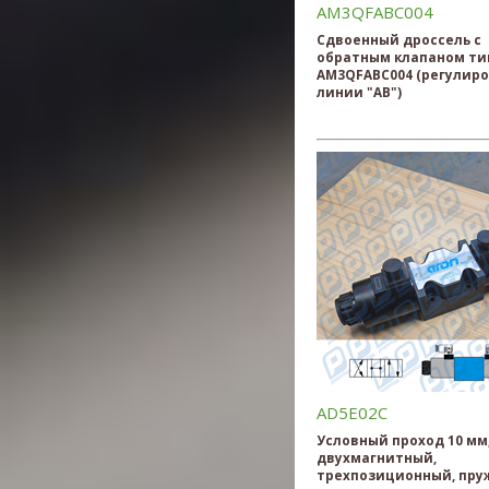
AM3QFABC004
Сдвоенный дроссель с
обратным клапаном ти
AM3QFABC004 (регулиро
линии "AB")
AD5E02C
Условный проход 10 мм
двухмагнитный,
трехпозиционный, пру