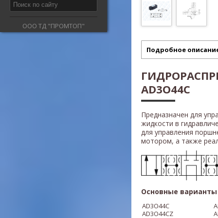
ООО ТД "ПРОМТОП"
Подробное описани
ГИДРОРАСПР
AD3O44C
Предназначен для упр
жидкости в гидравлич
для управления поршн
мотором, а также реали
Основные варианты 
AD3O44C
A
AD3O44CZ
A