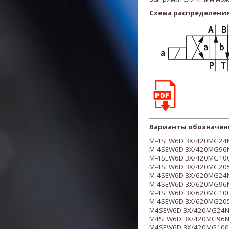
Схема распределения
Варианты обозначен
M-4SEW6D 3X/420MG24N
M-
4
SEW6D
3X/420MG96
M-
4
SEW6D
3X/420MG100
M-
4
SEW6D
3X/420MG205
M-
4
SEW6D
3X/620MG24N
M-
4
SEW6D
3X/620MG96
M-
4
SEW6D
3X/620MG100
M-
4
SEW6D
3X/620MG205
M4SEW6D 3X/420MG24N9
M4
SEW6D
3X/420MG96
M4
SEW6D
3X/420MG100N