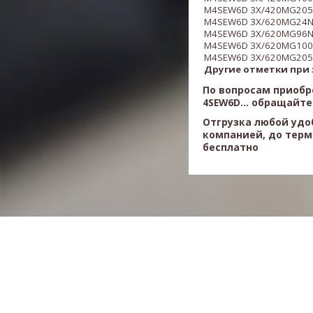
M4
SEW6D
3X/420MG205
M4
SEW6D
3X/620MG24N9
M4
SEW6D
3X/620MG96
M4
SEW6D
3X/620MG100N
M4
SEW6D
3X/620MG205
Другие отметки при 
По вопросам приобр
4SEW6D...
обращайте
Отгрузка любой удо
компанией, до терм
бесплатно