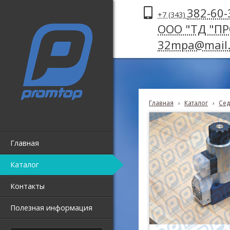
382-60-
+7 (343)
ООО "ТД "П
32mpa@mail.
Главная
›
Каталог
›
Сед
Главная
Каталог
Контакты
Полезная информация