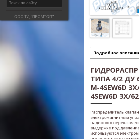
ООО ТД "ПРОМТОП"
Подробное описани
ГИДРОРАСПР
ТИПА 4/2 ДУ
M-4SEW6D 3X/4
4SEW6D 3X/620
Распределитель клапанн
электромагнитным упр
надежного переключени
выдержке под давление
используются электром
выпрямителя к ним мож