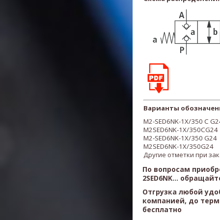
Варианты обозначен
M2-SED6NK-1X/350 C G2
M2SED6NK-1X/350CG24
M2-SED6NK-1X/350 G24
M2SED6NK-1X/350G24
Другие отметки при за
По вопросам приобр
2SED6NK...
обращайте
Отгрузка любой удо
компанией, до терм
бесплатно