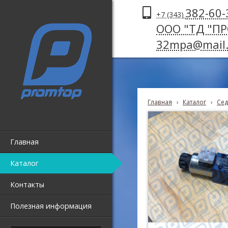
382-60-
+7 (343)
ООО "ТД "П
32mpa@mail.
Главная
›
Каталог
›
Сед
Главная
Каталог
Контакты
Полезная информация