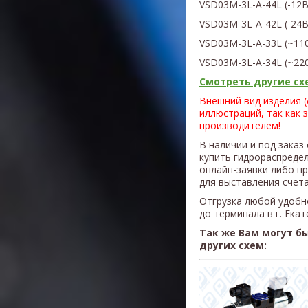
VSD03M-3L-A-44L
(
-12
VSD03M-3L-A-42L
(
-24
VSD03M-3L-A-33L
(
~11
VSD03M-3L-A
-34L (~22
Смотреть другие схе
Внешний вид изделия 
иллюстраций, так как 
производителем!
В наличии и под заказ
купить гидрораспред
онлайн-заявки либо п
для выставления счета
Отгрузка любой удобн
до терминала в г. Ека
Так же Вам могут б
других схем: