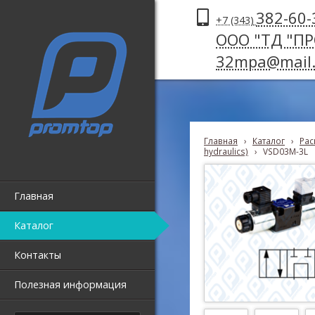
382-60-
+7 (343)
ООО "ТД "П
32mpa@mail.
Главная
›
Каталог
›
Рас
hydraulics)
›
VSD03M-3L
Главная
Каталог
Контакты
Полезная информация