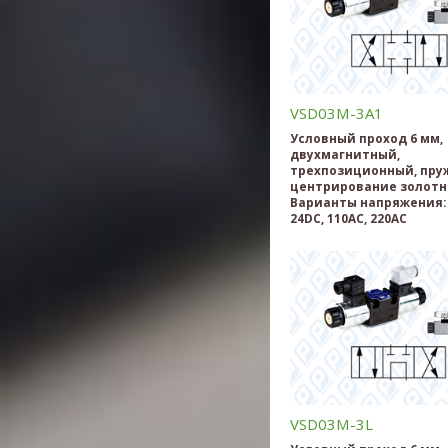
VSD03M-3A1
Условный проход 6 мм,
двухмагнитный,
трехпозиционный, пру
центрирование золотн
Варианты напряжения: 
24DC, 110AC, 220AC
VSD03M-3L