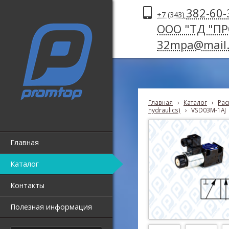
382-60-
+7 (343)
ООО "ТД "П
32mpa@mail.
Главная
›
Каталог
›
Рас
hydraulics)
›
VSD03M-1AJ
Главная
Каталог
Контакты
Полезная информация