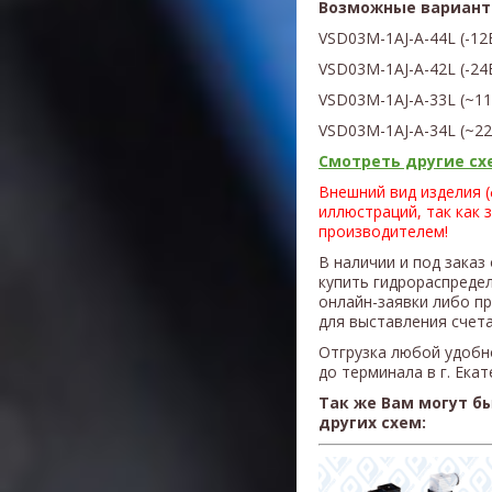
Возможные вариант
VSD03M-1AJ-A-44L
(
-12
VSD03M-
1AJ
-A-42L
(
-24
VSD03M-
1AJ
-A-33L
(
~11
VSD03M-
1AJ
-A
-34L (~2
Смотреть другие схе
Внешний вид изделия 
иллюстраций, так как 
производителем!
В наличии и под заказ
купить гидрораспред
онлайн-заявки либо п
для выставления счета
Отгрузка любой удобн
до терминала в г. Ека
Так же Вам могут б
других схем: